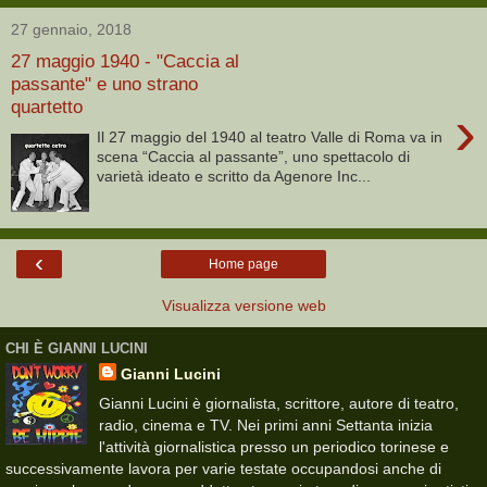
27 gennaio, 2018
27 maggio 1940 - "Caccia al
passante" e uno strano
quartetto
›
Il 27 maggio del 1940 al teatro Valle di Roma va in
scena “Caccia al passante”, uno spettacolo di
varietà ideato e scritto da Agenore Inc...
‹
Home page
Visualizza versione web
CHI È GIANNI LUCINI
Gianni Lucini
Gianni Lucini è giornalista, scrittore, autore di teatro,
radio, cinema e TV. Nei primi anni Settanta inizia
l'attività giornalistica presso un periodico torinese e
successivamente lavora per varie testate occupandosi anche di