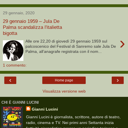
29 gennaio, 2020
29 gennaio 1959 – Jula De
Palma scandalizza l'italietta
bigotta
›
Alle ore 22,20 di giovedì 29 gennaio 1959 sul
palcoscenico del Festival di Sanremo sale Jula De
Palma, all’anagrafe registrata con il nom...
1 commento:
‹
›
Home page
Visualizza versione web
CHI È GIANNI LUCINI
Gianni Lucini
Gianni Lucini è giornalista, scrittore, autore di teatro,
radio, cinema e TV. Nei primi anni Settanta inizia