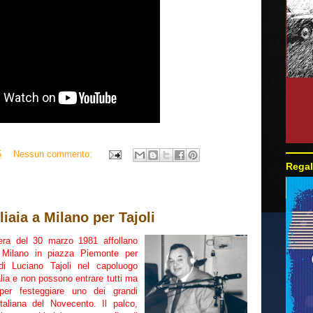
5
Nessun commento:
Regal
iaia a Milano per Tajoli
era del 30 marzo 1981 affollano
i Milano in piazza Piemonte per
 di Luciano Tajoli nel capoluogo
alia e non possono entrare tutti ma
er festeggiare uno dei grandi
taliana del Novecento. Il palco,