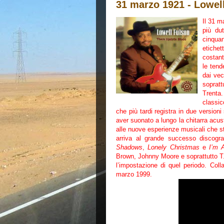
31 marzo 1921 - Lowel
Il 31 m
più dut
cinquan
etiche
costant
le tend
dai vec
sopratt
Trenta
classic
che più tardi registra in due versioni
aver suonato a lungo la chitarra acus
alle nuove esperienze musicali che 
arriva al grande successo discog
Shadows
,
Lonely Christmas
e
I’m 
Brown, Johnny Moore e soprattutto T. 
l’impostazione di quel periodo. Col
marzo 1999.