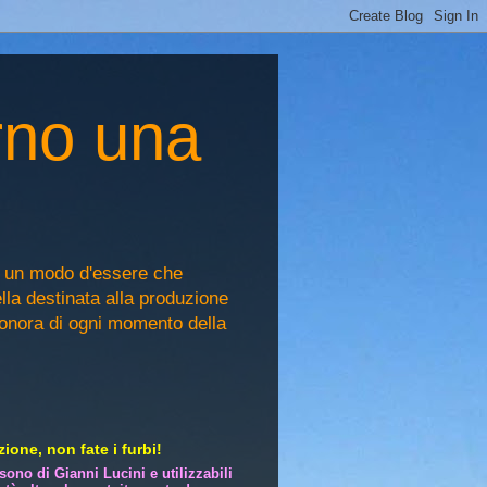
rno una
, un modo d'essere che
ella destinata alla produzione
sonora di ogni momento della
ione, non fate i furbi!
i sono di Gianni Lucini e utilizzabili