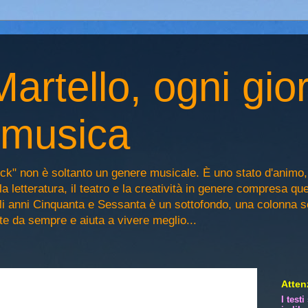
artello, ogni gio
n musica
ck" non è soltanto un genere musicale. È uno stato d'animo
la letteratura, il teatro e la creatività in genere compresa qu
egli anni Cinquanta e Sessanta è un sottofondo, una colonna 
iste da sempre e aiuta a vivere meglio...
Attenz
I test