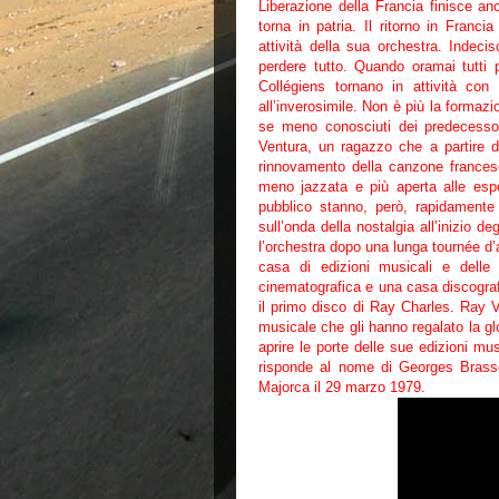
Liberazione della Francia finisce an
torna in patria. Il ritorno in Franc
attività della sua orchestra. Indec
perdere tutto. Quando oramai tutti
Collégiens tornano in attività con u
all’inverosimile. Non è più la formazi
se meno conosciuti dei predecessori
Ventura, un ragazzo che a partire da
rinnovamento della canzone frances
meno jazzata e più aperta alle espe
pubblico stanno, però, rapidamente c
sull’onda della nostalgia all’inizio 
l’orchestra dopo una lunga tournée d
casa di edizioni musicali e dell
cinematografica e una casa discografi
il primo disco di Ray Charles. Ray V
musicale che gli hanno regalato la glo
aprire le porte delle sue edizioni m
risponde al nome di Georges Brass
Majorca il 29 marzo 1979.