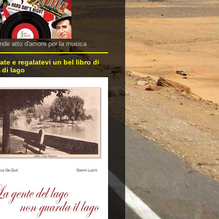
nde atto d'amore per la musica
ate e regalatevi un bel libro di
 di lago