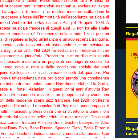
 scopritore di talenti. Forse nessuno come lui in Francia ha
 al successo tanti strumentisti destinati a lasciare un segno
 La capacità di trovarli e di metterli insieme esaltandone le
el successo e forse dell’immortalità dell’esperienza musicale di
mond Ventura detto Ray nasce a Parigi il 16 aprile 1908. A
a scena musicale francese di quegli anni lui non ha alle spalle
Regal
isere condizioni né l’esperienza della strada. I suoi genitori
 di regalare al figlio un’infanzia e un’adolescenza tranquilla.
ancora porta i calzoni corti ascoltando le prime incisioni un
a dagli Stati Uniti. Nel 1924 ha sedici anni, frequenta il liceo
egiamente al pianoforte. Proprio tra le mura di quella scuola
ppo musicale insieme a un pugno di compagni di scuola. La
l luogo dove è nata e della condizione sociale dei suoi
ns (Collegiali) inizia ad animare le notti del quartiere. Più
mbrava un’esperienza nata per gioco prende una consistenza
to artistico di strumentisti come Ray Binder, Robert De Gaille,
de e i fratelli Aslanian. In questi primi anni d’attività Ray
 un leader riuscendo a dare a un gruppo così giovane una
zioni della nascente scena jazz francese. Nel 1928 l’orchestra
scografica Columbia. La popolarità di Ray e dei suoi compagni è
olti i musicisti professionisti che si divertono a unire i loro
ttacoli dal vivo che nelle sedute di registrazione. Tra questi
jazz come i francesi Philippe Brun, Gaston Lapeyronie, Alex
tensi Dany Polo, Babe Russin, Spencer Clark, Eddie Ritten e
Regal
racco
y Ventura decide di dedicarsi esclusivamente alla musica. Con