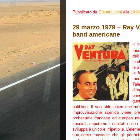
Pubblicato da
Gianni Lucini
alle
10:0
29 marzo 1979 – Ray Ve
band americane
Il 
muo
dell
in c
le s
le f
meno
Tal
d’or
uni
gust
pubblico. Il suo stile unico che m
improvvisazione scenica viene pres
orchestrale francese ed europea ne
riuscirà a ripeterne i risultati e no
sviluppa è unico e irripetibile. L’elem
suo genio musicale che gli permett