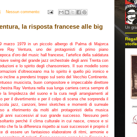
4
Nessun commento:
ntura, la risposta francese alle big
Un gra
Regal
storie
29 marzo 1979 in un piccolo albergo di Palma di Majorca
re Ray Ventura, uno dei protagonisti di primo piano
’epoca d’oro del music hall francese, l’artefice della saldatura
hiave swing del grande jazz orchestrale degli anni Trenta con
eduzioni e lo spirito degli chansonniers. Il suo modello sono
ormazioni d’oltreoceano ma lo spirito è quello più ironico e
 incline a prendersi troppo sul serio del Vecchio Continente.
entuoso musicista, buon compositore e impeccabile direttore
chestra Ray Ventura nella sua lunga carriera cerca sempre di
re la limpidezza del suono e la cura negli arrangiamenti al
o per il divertimento e per il colpo di scena che sorprenda il
escola jazz, canzoni, brevi sketches e momenti di surreale
o a riferimento da molti altri protagonisti della musica
gli anni successivi al suo grande successo. Nessuno però
n soltanto perché il clima culturale in cui nasce, cresce e si
ento che fa la differenza rispetto ai suoi successori è proprio il
e di essere un fantasioso elaboratore di ritmi, armonie e