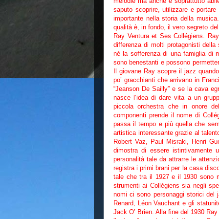
melodie ma anche e soprattutto abile
saputo scoprire, utilizzare e portare
importante nella storia della musica.
qualità è, in fondo, il vero segreto d
Ray Ventura et Ses Collégiens. Ray
differenza di molti protagonisti dell
né la sofferenza di una famiglia di m
sono benestanti e possono permettersi
Il giovane Ray scopre il jazz quando 
po’ gracchianti che arrivano in Franci
“Jeanson De Sailly” e se la cava egr
nasce l’idea di dare vita a un gru
piccola orchestra che in onore de
componenti prende il nome di Collégie
passa il tempo e più quella che se
artistica interessante grazie al talen
Robert Vaz, Paul Misraki, Henri Gues
dimostra di essere istintivamente
personalità tale da attrarre le atten
registra i primi brani per la casa di
tale che tra il 1927 e il 1930 sono m
strumenti ai Collégiens sia negli spe
nomi ci sono personaggi storici del 
Renard, Léon Vauchant e gli statuni
Jack O’ Brien. Alla fine del 1930 Ra