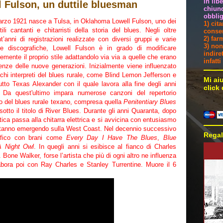
in lib
l Fulson, un duttile bluesman
chiunq
obblig
arzo 1921 nasce a Tulsa, in Oklahoma Lowell Fulson, uno dei
1) cit
tili cantanti e chitarristi della storia del blues. Negli oltre
consen
2) far
t’anni di registrazioni realizzate con diversi gruppi e varie
3) non
tte discografiche, Lowell Fulson è in grado di modificare
indire
emente il proprio stile adattandolo via via a quelle che erano
infatt
enze delle nuove generazioni. Inizialmente viene influenzato
chi interpreti del blues rurale, come Blind Lemon Jefferson e
Mi ai
utto Texas Alexander con il quale lavora alla fine degli anni
click
. Da quest'ultimo impara numerose canzoni del repertorio
o del blues rurale texano, compresa quella
Penitentiary Blues
 sotto il titolo di River Blues. Durante gli anni Quaranta, dopo
tica passa alla chitarra elettrica e si avvicina con entusiasmo
stanno emergendo sulla West Coast. Nel decennio successivo
Regal
rafico con brani come
Every Day I Have The Blues
,
Blue
A Night Owl
. In quegli anni si esibisce al fianco di Charles
Bone Walker, forse l’artista che più di ogni altro ne influenza
labora poi con Ray Charles e Stanley Turrentine. Muore il 6