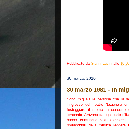
Pubblicato da
Gianni Lucini
alle
10:0
30 marzo, 2020
30 marzo 1981 - In migl
Sono migliaia le persone che la s
l’ingresso del Teatro Nazionale d
festeggiare il ritorno in concerto
lombardo. Arrivano da ogni parte d'It
hanno comunque voluto esserci p
protagonisti della musica leggera i