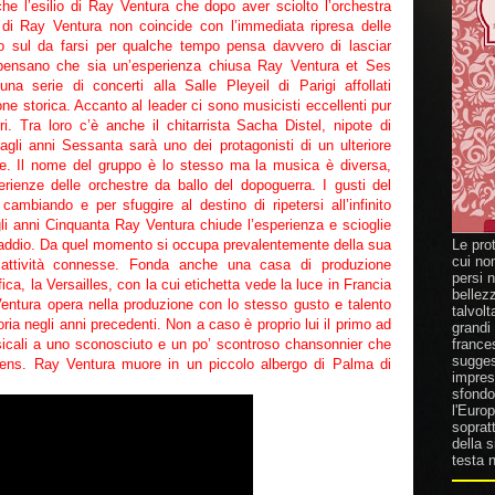
che l’esilio di Ray Ventura che dopo aver sciolto l’orchestra
ia di Ray Ventura non coincide con l’immediata ripresa delle
iso sul da farsi per qualche tempo pensa davvero di lasciar
 pensano che sia un’esperienza chiusa Ray Ventura et Ses
na serie di concerti alla Salle Pleyeil di Parigi affollati
one storica. Accanto al leader ci sono musicisti eccellenti pur
. Tra loro c’è anche il chitarrista Sacha Distel, nipote di
gli anni Sessanta sarà uno dei protagonisti di un ulteriore
e. Il nome del gruppo è lo stesso ma la musica è diversa,
rienze delle orchestre da ballo del dopoguerra. I gusti del
ambiando e per sfuggire al destino di ripetersi all’infinito
degli anni Cinquanta Ray Ventura chiude l’esperienza e scioglie
’addio. Da quel momento si occupa prevalentemente della sua
Le pro
cui no
e attività connesse. Fonda anche una casa di produzione
persi 
ca, la Versailles, con la cui etichetta vede la luce in Francia
bellez
entura opera nella produzione con lo stesso gusto e talento
talvolt
ria negli anni precedenti. Non a caso è proprio lui il primo ad
grandi
usicali a uno sconosciuto e un po’ scontroso chansonnier che
france
suggest
ens. Ray Ventura muore in un piccolo albergo di Palma di
impresa
sfondo 
l'Europ
sopratt
della 
testa n