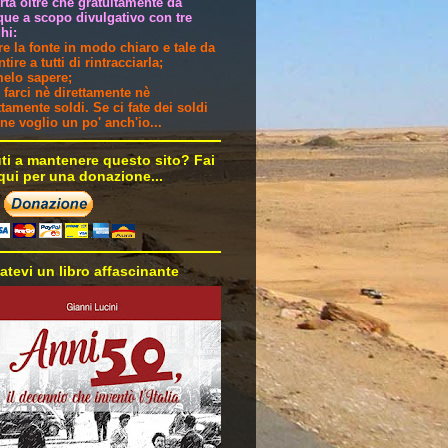
ertà oltre che gratuitamente da
ue a scopo divulgativo con tre
hi:
are la fonte in modo chiaro e tale da
tire a tutti di rintracciarla;
melo sapere;
 farci nè direttamente nè
ttamente soldi. Se ci fate dei soldi
i ne voglio un po' anch'io...
uti a mantenere questo sito? Fai
 qui per una donazione...
atevi un libro affascinante