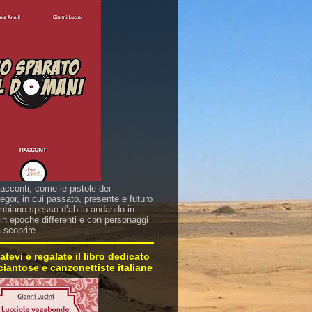
racconti, come le pistole dei
gor, in cui passato, presente e futuro
mbiano spesso d’abito andando in
in epoche differenti e con personaggi
a scoprire
atevi e regalate il libro dedicato
sciantose e canzonettiste italiane