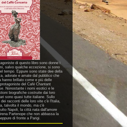
tagoniste di questo libro sono donne i
mi, salvo qualche eccezione, si sono
nel tempo. Eppure sono state dee della
za, adorate e amate dal pubblico che
a hanno brillato come e più delle
 protagoniste del Café Chantant
se. Nonostante i nomi esotici e le
ioni biografiche costruite dai loro
ri sono quasi tutte italiane. Sullo
dei racconti delle loro vite c'è l'Italia,
a, talvolta il mondo, ma c'è
utto Napoli, la città nata dall'amore
sirena Partenope che non abbassa la
eppure di fronte a Parigi.