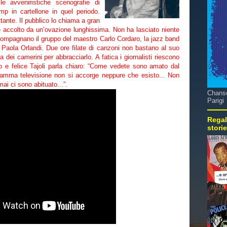
le avveniristiche scenografie di
mp in cartellone in quel periodo.
nte. Il pubblico lo chiama a gran
 accolto da un’ovazione lunghissima. Non ha lasciato niente
ccompagnano il gruppo del maestro Carlo Cordaro, la jazz band
 Paola Orlandi. Due ore filate di canzoni non bastano al suo
 dei camerini per abbracciarlo. A fatica i giornalisti riescono
to e felice Tajoli parla chiaro: “Come vedete sono amato dal
 mamma televisione non si accorge neppure che esisto... Non
mai ci sono abituato...”.
Chanso
Parigi
Regal
stori