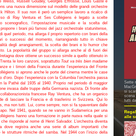
ené Weiss, Russell Goudey, Georges Effrosse, Louis Gasté e
ns una nuova dimensione sul modello delle grandi orchestre
k Hilton. Il suo non è però un semplice lavoro a ricalco di
esso di Ray Ventura et Ses Collégiens è legato a scelte
to scenografico, l’impostazione musicale e la scelta del
a proporre i brani più famosi del jazz orchestrale statunitense,
i quel periodo, ma allarga il proprio repertorio con brani della
lari o successi del momento, riarrangiando tutto in chiave
qualità degli arrangiamenti, la scelta dei brani e lo humor che
esto. La popolarità del gruppo si allarga anche al di fuori dei
 Bretagna dove ottiene un successo simile a quello ottenuto in
Trenta le loro canzoni, soprattutto
Tout va très bien madame
ze e i timori della Francia durante l’esperienza del Fronte
llégiens si aprono anche le porte del cinema mentre le case
o d’oro. Dopo l’esperienza con la Columbia l’orchestra passa
Sette 
 la Pathé dal 1935 al 1940. Proprio nel periodo di maggior
MacGre
ene invasa dalle truppe della Germania nazista. Di fronte alle
si sca
 collaborazionista francese Ray Ventura, che ha un organico
scena 
de di lasciare la Francia e di trasferirsi in Svizzera. Qui lo
tutti d
s, ma non tutti. Lui, come sempre, non si fa spaventare dalle
a capo. Nel 1941, quando se ne vanno in Sudamerica per una
Regal
llégiens hanno una formazione in parte nuova nella quale si
alle 
a che risponde al nome di Henri Salvador. L’orchestra diventa
na dove registra anche una serie di album importanti che
 le strutture ritmiche del samba. Nel 1944 con l’inizio della