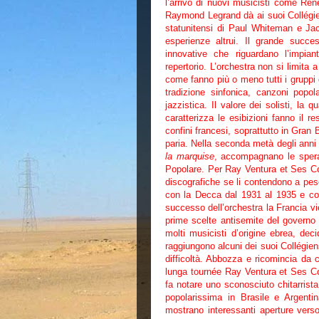
l’arrivo di nuovi musicisti come R
Raymond Legrand dà ai suoi Collégie
statunitensi di Paul Whiteman e Jac
esperienze altrui. Il grande succ
innovative che riguardano l’impian
repertorio. L’orchestra non si limita 
come fanno più o meno tutti i gruppi d
tradizione sinfonica, canzoni popo
jazzistica. Il valore dei solisti, la 
caratterizza le esibizioni fanno il r
confini francesi, soprattutto in Gran
paria. Nella seconda metà degli anni 
la marquise
, accompagnano le speran
Popolare. Per Ray Ventura et Ses Co
discografiche se li contendono a pes
con la Decca dal 1931 al 1935 e con
successo dell’orchestra la Francia vi
prime scelte antisemite del governo
molti musicisti d’origine ebrea, deci
raggiungono alcuni dei suoi Collégien
difficoltà. Abbozza e ricomincia d
lunga tournée Ray Ventura et Ses Co
fa notare uno sconosciuto chitarrist
popolarissima in Brasile e Argenti
mostrano interessanti aperture verso