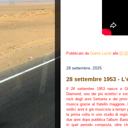
Pubblicato da
Gianni Lucini
alle
07:0
28 settembre, 2025
28 settembre 1953 - L
Il 28 settembre 1953 nasce a Gl
Diamond, uno dei più eclettici e sor
rock degli anni Settanta e dei primi
musica grazie al fratello maggiore, 
sedici anni è già musicista a tempo 
la prima volta in uno studio di regi
due anni dopo pubblica l'album
Band
in quel periodo composta, oltre che