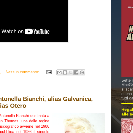
1
Nessun commento:
Sette 
MacGre
si sca
scena 
tonella Bianchi, alias Galvanica,
tutti d
ias Otero
Regal
alle 
ntonella Bianchi destinata a
len Thomas, una delle regine
discografico avviene nel 1986
ubblica nel 1986 il singolo