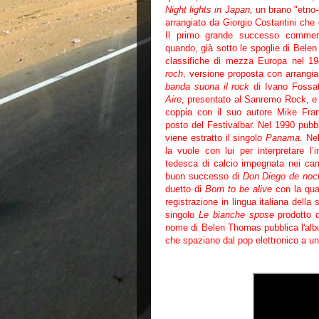
Night lights in Japan,
un brano "etno-
arrangiato da Giorgio Costantini che 
Il primo grande successo commerc
quando, già sotto le spoglie di Belen
classifiche di mezza Europa nel 
roch
, versione proposta con arrangia
banda suona il rock
di Ivano Fossat
Aire
, presentato al Sanremo Rock, 
coppia con il suo autore Mike Fran
posto del Festivalbar. Nel 1990 pubb
viene estratto il singolo
Panama
. Ne
la vuole con lui per interpretare l’i
tedesca di calcio impegnata nei camp
buon successo di
Don Diego de noc
duetto di
Born to be alive
con la qua
registrazione in lingua italiana dell
singolo
Le bianche spose
prodotto d
nome di Belen Thomas pubblica l'a
che spaziano dal pop elettronico a un