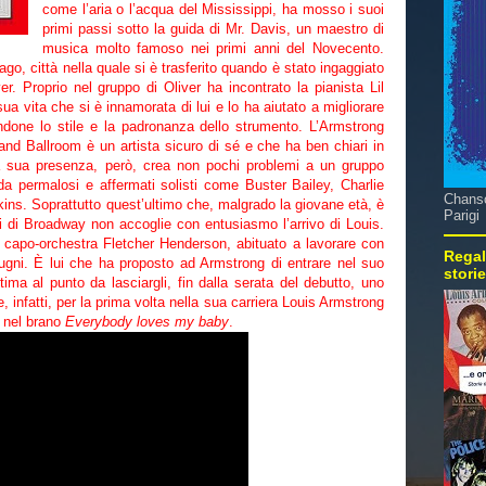
come l’aria o l’acqua del Mississippi, ha mosso i suoi
primi passi sotto la guida di Mr. Davis, un maestro di
musica molto famoso nei primi anni del Novecento.
o, città nella quale si è trasferito quando è stato ingaggiato
r. Proprio nel gruppo di Oliver ha incontrato la pianista Lil
ua vita che si è innamorata di lui e lo ha aiutato a migliorare
ndone lo stile e la padronanza dello strumento. L’Armstrong
and Ballroom è un artista sicuro di sé e che ha ben chiari in
 La sua presenza, però, crea non pochi problemi a un gruppo
a permalosi e affermati solisti come Buster Bailey, Charlie
Chanso
. Soprattutto quest’ultimo che, malgrado la giovane età, è
Parigi
i di Broadway non accoglie con entusiasmo l’arrivo di Louis.
 capo-orchestra Fletcher Henderson, abituato a lavorare con
Regal
ugni. È lui che ha proposto ad Armstrong di entrare nel suo
stori
tima al punto da lasciargli, fin dalla serata del debutto, uno
, infatti, per la prima volta nella sua carriera Louis Armstrong
e nel brano
Everybody loves my baby
.