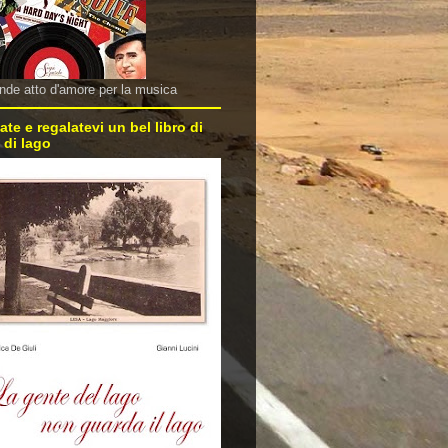
nde atto d'amore per la musica
ate e regalatevi un bel libro di
 di lago