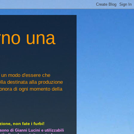
rno una
, un modo d'essere che
ella destinata alla produzione
sonora di ogni momento della
ione, non fate i furbi!
i sono di Gianni Lucini e utilizzabili