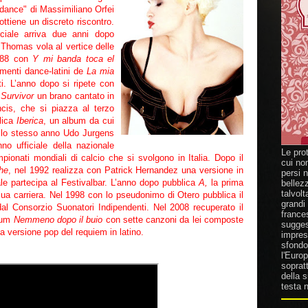
dance" di Massimiliano Orfei
ottiene un discreto riscontro.
iale arriva due anni dopo
 Thomas vola al vertice delle
1988 con
Y mi banda toca el
menti dance-latini de
La mia
i. L’anno dopo si ripete con
e
Survivor
un brano cantato in
cis, che si piazza al terzo
lica
Iberica
, un album da cui
llo stesso anno Udo Jurgens
nno ufficiale della nazionale
Le pro
ionati mondiali di calcio che si svolgono in Italia. Dopo il
cui no
he
, nel 1992 realizza con Patrick Hernandez una versione in
persi 
le partecipa al Festivalbar. L’anno dopo pubblica
A,
la prima
bellez
talvolt
a sua carriera. Nel 1998 con lo pseudonimo di Otero pubblica il
grandi
al Consorzio Suonatori Indipendenti. Nel 2008 recuperato il
france
lbum
Nemmeno dopo il buio
con sette canzoni da lei composte
suggest
a versione pop del requiem in latino.
impresa
sfondo 
l'Europ
sopratt
della 
testa n