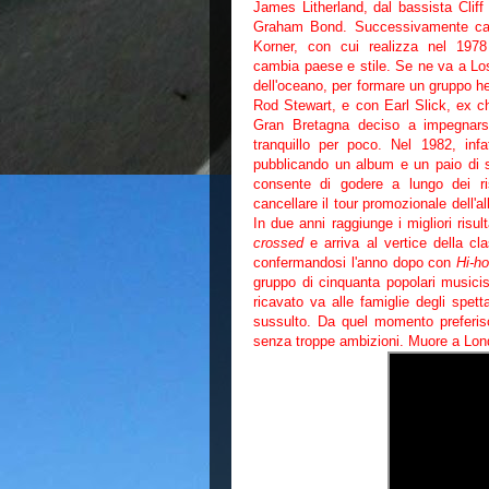
James Litherland, dal bassista Cliff 
Graham Bond. Successivamente cant
Korner, con cui realizza nel 197
cambia paese e stile. Se ne va a Los 
dell'oceano, per formare un gruppo h
Rod Stewart, e con Earl Slick, ex chi
Gran Bretagna deciso a impegnars
tranquillo per poco. Nel 1982, inf
pubblicando un album e un paio di si
consente di godere a lungo dei ris
cancellare il tour promozionale dell'
In due anni raggiunge i migliori risul
crossed
e arriva al vertice della cla
confermandosi l'anno dopo con
Hi-ho
gruppo di cinquanta popolari musicist
ricavato va alle famiglie degli spett
sussulto. Da quel momento preferis
senza troppe ambizioni. Muore a Lond