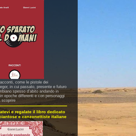
racconti, come le pistole dei
gor, in cui passato, presente e futuro
mbiano spesso d’abito andando in
in epoche differenti e con personaggi
a scoprire
atevi e regalate il libro dedicato
sciantose e canzonettiste italiane