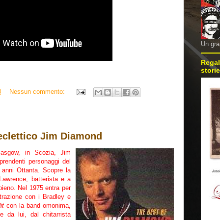
Un gra
Regal
storie
3
Nessun commento:
'eclettico Jim Diamond
asgow, in Scozia, Jim
prendenti personaggi del
 anni Ottanta. Scopre la
Lawrence, batterista e a
pieno. Nel 1975 entra per
strazione con i Bradley e
it
con la band omonima,
 da lui, dal chitarrista