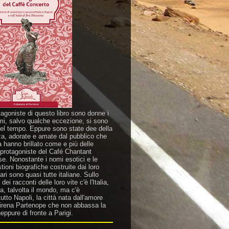
tagoniste di questo libro sono donne i
mi, salvo qualche eccezione, si sono
nel tempo. Eppure sono state dee della
za, adorate e amate dal pubblico che
a hanno brillato come e più delle
 protagoniste del Café Chantant
se. Nonostante i nomi esotici e le
ioni biografiche costruite dai loro
ri sono quasi tutte italiane. Sullo
dei racconti delle loro vite c'è l'Italia,
a, talvolta il mondo, ma c'è
utto Napoli, la città nata dall'amore
sirena Partenope che non abbassa la
eppure di fronte a Parigi.