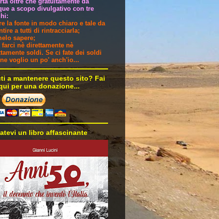
ertà oltre che gratuitamente da
ue a scopo divulgativo con tre
hi:
are la fonte in modo chiaro e tale da
tire a tutti di rintracciarla;
melo sapere;
 farci nè direttamente nè
ttamente soldi. Se ci fate dei soldi
i ne voglio un po' anch'io...
uti a mantenere questo sito? Fai
 qui per una donazione...
atevi un libro affascinante