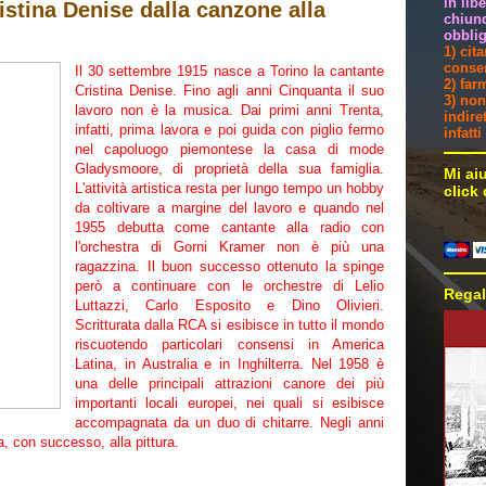
in lib
istina Denise dalla canzone alla
chiunq
obblig
1) cit
consen
Il 30 settembre 1915 nasce a Torino la cantante
2) far
Cristina Denise. Fino agli anni Cinquanta il suo
3) non
lavoro non è la musica. Dai primi anni Trenta,
indire
infatti, prima lavora e poi guida con piglio fermo
infatt
nel capoluogo piemontese la casa di mode
Gladysmoore, di proprietà della sua famiglia.
Mi ai
L'attività artistica resta per lungo tempo un hobby
click
da coltivare a margine del lavoro e quando nel
1955 debutta come cantante alla radio con
l'orchestra di Gorni Kramer non è più una
ragazzina. Il buon successo ottenuto la spinge
però a continuare con le orchestre di Lelio
Regal
Luttazzi, Carlo Esposito e Dino Olivieri.
Scritturata dalla RCA si esibisce in tutto il mondo
riscuotendo particolari consensi in America
Latina, in Australia e in Inghilterra. Nel 1958 è
una delle principali attrazioni canore dei più
importanti locali europei, nei quali si esibisce
accompagnata da un duo di chitarre. Negli anni
, con successo, alla pittura.