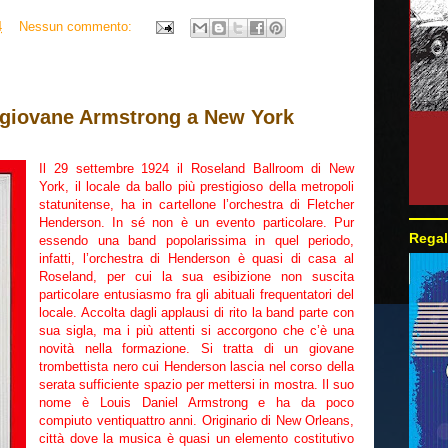
4
Nessun commento:
l giovane Armstrong a New York
Il 29 settembre 1924 il Roseland Ballroom di New
York, il locale da ballo più prestigioso della metropoli
statunitense, ha in cartellone l’orchestra di Fletcher
Henderson. In sé non è un evento particolare. Pur
Regal
essendo una band popolarissima in quel periodo,
infatti, l’orchestra di Henderson è quasi di casa al
Roseland, per cui la sua esibizione non suscita
particolare entusiasmo fra gli abituali frequentatori del
locale. Accolta dagli applausi di rito la band parte con
sua sigla, ma i più attenti si accorgono che c’è una
novità nella formazione. Si tratta di un giovane
trombettista nero cui Henderson lascia nel corso della
serata sufficiente spazio per mettersi in mostra. Il suo
nome è Louis Daniel Armstrong e ha da poco
compiuto ventiquattro anni. Originario di New Orleans,
città dove la musica è quasi un elemento costitutivo