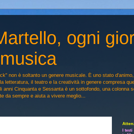
artello, ogni gio
n musica
ck" non è soltanto un genere musicale. È uno stato d'animo
la letteratura, il teatro e la creatività in genere compresa qu
egli anni Cinquanta e Sessanta è un sottofondo, una colonna 
iste da sempre e aiuta a vivere meglio...
Attenz
I test