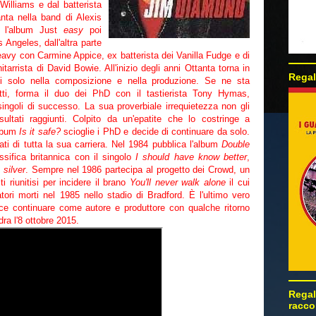
Williams e dal batterista
a nella band di Alexis
8 l'album Just
easy
poi
Angeles, dall'altra parte
eavy con Carmine Appice, ex batterista dei Vanilla Fudge e di
tarrista di David Bowie. All'inizio degli anni Ottanta torna in
Regal
i solo nella composizione e nella produzione. Se ne sta
atti, forma il duo dei PhD con il tastierista Tony Hymas,
ngoli di successo. La sua proverbiale irrequietezza non gli
ultati raggiunti. Colpito da un'epatite che lo costringe a
album
Is it safe?
scioglie i PhD e decide di continuare da solo.
tati di tutta la sua carriera. Nel 1984 pubblica l'album
Double
ssifica britannica con il singolo
I should have know better
,
 silver
. Sempre nel 1986 partecipa al progetto dei Crowd, un
i riunitisi per incidere il brano
You'll never walk alone
il cui
atori morti nel 1985 nello stadio di Bradford. È l'ultimo vero
ce continuare come autore e produttore con qualche ritorno
ra l'8 ottobre 2015.
Regal
racco