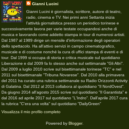
Gianni Lucini
Gianni Lucini è giornalista, scrittore, autore di teatro,
radio, cinema e TV. Nei primi anni Settanta inizia
l'attività giornalistica presso un periodico torinese e
successivamente lavora per varie testate occupandosi anche di
musica e lavorando come addetto stampa in tour di numerosi artisti.
Dal 1987 al 1989 dirige un mensile d'informazione degli operatori
dello spettacolo. Ha all’attivo servizi in campo cinematografico,
musicale e di costume nonché la cura di uffici stampa di eventi e di
tour. Dal 1999 si occupa di storia e critica musicale sul quotidiano
Liberazione e dal 2009 fa lo stesso anche sul settimanale "Gli Altri".
Dal 2009 a luglio 2010 scrive sul bisettimanale torinese "TC" e nel
2011 sul bisettimanale "Tribuna Novarese". Dal 2010 alla primavera
del 2011 ha curato una rubrica settimanale su Radio Orizzonti Activity
di Galatina. Dal 2012 al 2013 collabora al quotidiano "Il NordOvest".
Da giugno 2014 all'agosto 2015 scrive sul quotidiano "Il Garantista" e
dal 2016 ad aprile 2017 sul quotidiano "L'Indro". Dall'aprile 2017 cura
la rubrica "C'era una volta" sul quotidiano "DailyGreen"
Visualizza il mio profilo completo
Powered by
Blogger
.