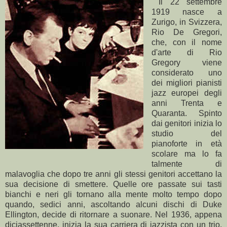
Il 22 settembre
1919 nasce a
Zurigo, in Svizzera,
Rio De Gregori,
che, con il nome
d'arte di Rio
Gregory viene
considerato uno
dei migliori pianisti
jazz europei degli
anni Trenta e
Quaranta. Spinto
dai genitori inizia lo
studio del
pianoforte in età
scolare ma lo fa
talmente di
malavoglia che dopo tre anni gli stessi genitori accettano la
sua decisione di smettere. Quelle ore passate sui tasti
bianchi e neri gli tornano alla mente molto tempo dopo
quando, sedici anni, ascoltando alcuni dischi di Duke
Ellington, decide di ritornare a suonare. Nel 1936, appena
diciassettenne, inizia la sua carriera di jazzista con un trio,