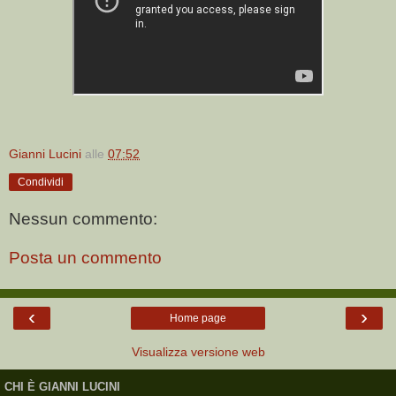
Gianni Lucini
alle
07:52
Condividi
Nessun commento:
Posta un commento
‹
›
Home page
Visualizza versione web
CHI È GIANNI LUCINI