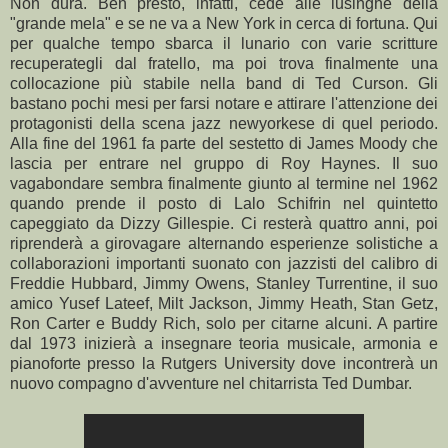
Non dura. Ben presto, infatti, cede alle lusinghe della
"grande mela" e se ne va a New York in cerca di fortuna. Qui
per qualche tempo sbarca il lunario con varie scritture
recuperategli dal fratello, ma poi trova finalmente una
collocazione più stabile nella band di Ted Curson. Gli
bastano pochi mesi per farsi notare e attirare l'attenzione dei
protagonisti della scena jazz newyorkese di quel periodo.
Alla fine del 1961 fa parte del sestetto di James Moody che
lascia per entrare nel gruppo di Roy Haynes. Il suo
vagabondare sembra finalmente giunto al termine nel 1962
quando prende il posto di Lalo Schifrin nel quintetto
capeggiato da Dizzy Gillespie. Ci resterà quattro anni, poi
riprenderà a girovagare alternando esperienze solistiche a
collaborazioni importanti suonato con jazzisti del calibro di
Freddie Hubbard, Jimmy Owens, Stanley Turrentine, il suo
amico Yusef Lateef, Milt Jackson, Jimmy Heath, Stan Getz,
Ron Carter e Buddy Rich, solo per citarne alcuni. A partire
dal 1973 inizierà a insegnare teoria musicale, armonia e
pianoforte presso la Rutgers University dove incontrerà un
nuovo compagno d'avventure nel chitarrista Ted Dumbar.