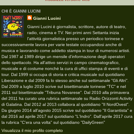
CHI È GIANNI LUCINI
Gianni Lucini
Gianni Lucini è giornalista, scrittore, autore di teatro,
radio, cinema e TV. Nei primi anni Settanta inizia
l'attività giornalistica presso un periodico torinese e
successivamente lavora per varie testate occupandosi anche di
musica e lavorando come addetto stampa in tour di numerosi artisti.
Dal 1987 al 1989 dirige un mensile d'informazione degli operatori
dello spettacolo. Ha all’attivo servizi in campo cinematografico,
musicale e di costume nonché la cura di uffici stampa di eventi e di
tour. Dal 1999 si occupa di storia e critica musicale sul quotidiano
Liberazione e dal 2009 fa lo stesso anche sul settimanale "Gli Altri".
Dal 2009 a luglio 2010 scrive sul bisettimanale torinese "TC" e nel
2011 sul bisettimanale "Tribuna Novarese". Dal 2010 alla primavera
del 2011 ha curato una rubrica settimanale su Radio Orizzonti Activity
di Galatina. Dal 2012 al 2013 collabora al quotidiano "Il NordOvest".
Da giugno 2014 all'agosto 2015 scrive sul quotidiano "Il Garantista" e
dal 2016 ad aprile 2017 sul quotidiano "L'Indro". Dall'aprile 2017 cura
la rubrica "C'era una volta" sul quotidiano "DailyGreen"
Visualizza il mio profilo completo