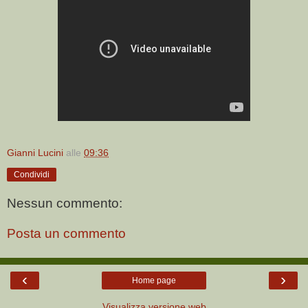
Gianni Lucini
alle
09:36
Condividi
Nessun commento:
Posta un commento
‹
›
Home page
Visualizza versione web