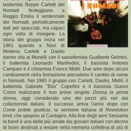
tastierista Beppe Carletti dei
Nomadi festeggiano a
Reggio Emilia il ventennale
dei Nomadi, periodicamente
dati per spacciati, ma capaci
ogni volta di risorgere. La
storia del gruppo inizia nel
1961 quando a Novi di
Modena Carletti e Daolio
danno vita ai Monelli con il sassofonista Gualberto Gelmini,
il batterista Leonardo Manfredini, il bassista Antonio
Campani e il chitarrista Franco Midili. Due anni dopo alcuni
cambiamenti nella formazione precedono il cambio di nome
in Nomadi. Nel 1965 il gruppo con Carletti, Daolio, Midili, il
batterista Gabriele "Bila" Copellini e il bassista Gianni
Coron realizzano il loro primo singolo
Donna la prima
donna
, oggi considerato uno dei pezzi più rari dai
collezionisti italiani. Il successo arriva l'anno dopo con
Come potete giudicar
, la versione italiana di
Revolution
kind
, che spopola al Cantagiro. Alla fine degli anni Sessanta
la band è una delle più amate dai giovani italiani con decine
di brani destinati a restare nella memoria collettiva di più di