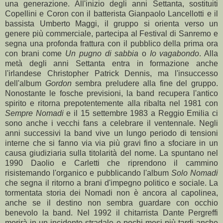
una generazione. All'inizio degli anni Settanta, sostituiti
Copellini e Coron con il batterista Gianpaolo Lancellotti e il
bassista Umberto Maggi, il gruppo si orienta verso un
genere più commerciale, partecipa al Festival di Sanremo e
segna una profonda frattura con il pubblico della prima ora
con brani come
Un pugno di sabbia
o
Io vagabondo
. Alla
metà degli anni Settanta entra in formazione anche
l'irlandese Christopher Patrick Dennis, ma l'insuccesso
dell'album
Gordon
sembra preludere alla fine del gruppo.
Nonostante le fosche previsioni, la band recupera l'antico
spirito e ritorna prepotentemente alla ribalta nel 1981 con
Sempre Nomadi
e il 15 settembre 1983 a Reggio Emilia ci
sono anche i vecchi fans a celebrare il ventennale. Negli
anni successivi la band vive un lungo periodo di tensioni
interne che si fanno via via più gravi fino a sfociare in un
causa giudiziaria sulla titolarità del nome. La spuntano nel
1990 Daolio e Carletti che riprendono il cammino
risistemando l'organico e pubblicando l'album
Solo Nomadi
che segna il ritorno a brani d'impegno politico e sociale. La
tormentata storia dei Nomadi non è ancora al capolinea,
anche se il destino non sembra guardare con occhio
benevolo la band. Nel 1992 il chitarrista Dante Pergreffi
morirà in un incidente stradale e pochi mesi più tardi anche