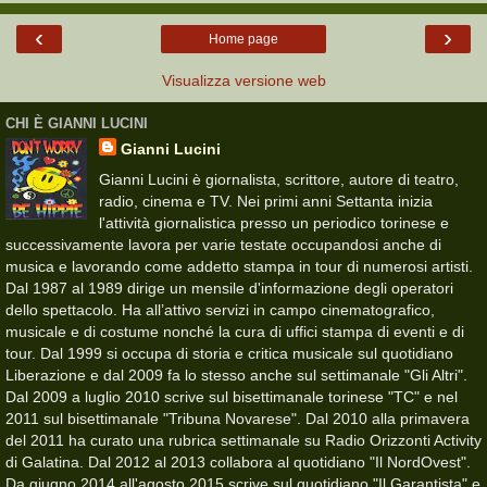
‹
›
Home page
Visualizza versione web
CHI È GIANNI LUCINI
Gianni Lucini
Gianni Lucini è giornalista, scrittore, autore di teatro,
radio, cinema e TV. Nei primi anni Settanta inizia
l'attività giornalistica presso un periodico torinese e
successivamente lavora per varie testate occupandosi anche di
musica e lavorando come addetto stampa in tour di numerosi artisti.
Dal 1987 al 1989 dirige un mensile d'informazione degli operatori
dello spettacolo. Ha all’attivo servizi in campo cinematografico,
musicale e di costume nonché la cura di uffici stampa di eventi e di
tour. Dal 1999 si occupa di storia e critica musicale sul quotidiano
Liberazione e dal 2009 fa lo stesso anche sul settimanale "Gli Altri".
Dal 2009 a luglio 2010 scrive sul bisettimanale torinese "TC" e nel
2011 sul bisettimanale "Tribuna Novarese". Dal 2010 alla primavera
del 2011 ha curato una rubrica settimanale su Radio Orizzonti Activity
di Galatina. Dal 2012 al 2013 collabora al quotidiano "Il NordOvest".
Da giugno 2014 all'agosto 2015 scrive sul quotidiano "Il Garantista" e