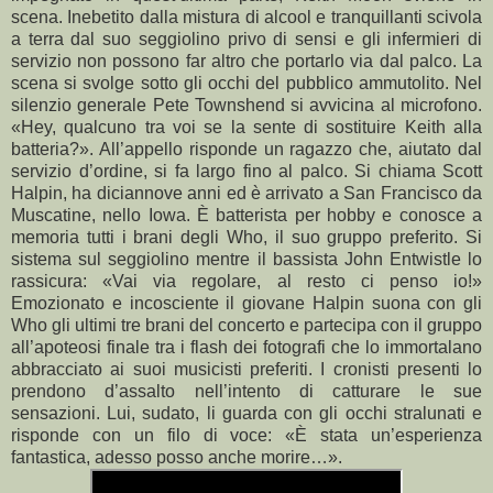
scena. Inebetito dalla mistura di alcool e tranquillanti scivola
a terra dal suo seggiolino privo di sensi e gli infermieri di
servizio non possono far altro che portarlo via dal palco. La
scena si svolge sotto gli occhi del pubblico ammutolito. Nel
silenzio generale Pete Townshend si avvicina al microfono.
«Hey, qualcuno tra voi se la sente di sostituire Keith alla
batteria?». All’appello risponde un ragazzo che, aiutato dal
servizio d’ordine, si fa largo fino al palco. Si chiama Scott
Halpin, ha diciannove anni ed è arrivato a San Francisco da
Muscatine, nello Iowa. È batterista per hobby e conosce a
memoria tutti i brani degli Who, il suo gruppo preferito. Si
sistema sul seggiolino mentre il bassista John Entwistle lo
rassicura: «Vai via regolare, al resto ci penso io!»
Emozionato e incosciente il giovane Halpin suona con gli
Who gli ultimi tre brani del concerto e partecipa con il gruppo
all’apoteosi finale tra i flash dei fotografi che lo immortalano
abbracciato ai suoi musicisti preferiti. I cronisti presenti lo
prendono d’assalto nell’intento di catturare le sue
sensazioni. Lui, sudato, li guarda con gli occhi stralunati e
risponde con un filo di voce: «È stata un’esperienza
fantastica, adesso posso anche morire…».