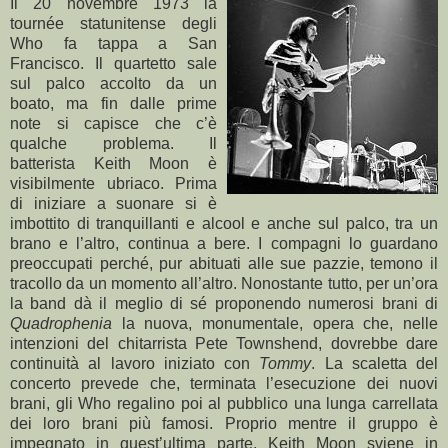
Il 20 novembre 1973 la
tournée statunitense degli
Who fa tappa a San
Francisco. Il quartetto sale
sul palco accolto da un
boato, ma fin dalle prime
note si capisce che c’è
qualche problema. Il
batterista Keith Moon è
visibilmente ubriaco. Prima
di iniziare a suonare si è
imbottito di tranquillanti e alcool e anche sul palco, tra un
brano e l’altro, continua a bere. I compagni lo guardano
preoccupati perché, pur abituati alle sue pazzie, temono il
tracollo da un momento all’altro. Nonostante tutto, per un’ora
la band dà il meglio di sé proponendo numerosi brani di
Quadrophenia
la nuova, monumentale, opera che, nelle
intenzioni del chitarrista Pete Townshend, dovrebbe dare
continuità al lavoro iniziato con
Tommy
. La scaletta del
concerto prevede che, terminata l’esecuzione dei nuovi
brani, gli Who regalino poi al pubblico una lunga carrellata
dei loro brani più famosi. Proprio mentre il gruppo è
impegnato in quest’ultima parte, Keith Moon sviene in