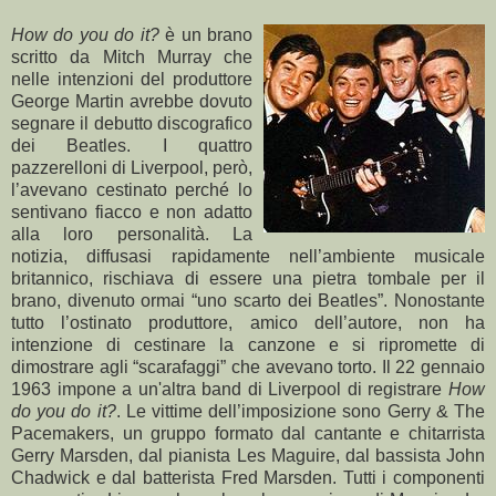
How do you do it?
è un brano
scritto da Mitch Murray che
nelle intenzioni del produttore
George Martin avrebbe dovuto
segnare il debutto discografico
dei Beatles. I quattro
pazzerelloni di Liverpool, però,
l’avevano cestinato perché lo
sentivano fiacco e non adatto
alla loro personalità. La
notizia, diffusasi rapidamente nell’ambiente musicale
britannico, rischiava di essere una pietra tombale per il
brano, divenuto ormai “uno scarto dei Beatles”. Nonostante
tutto l’ostinato produttore, amico dell’autore, non ha
intenzione di cestinare la canzone e si ripromette di
dimostrare agli “scarafaggi” che avevano torto. Il 22 gennaio
1963 impone a un'altra band di Liverpool di registrare
How
do you do it?
. Le vittime dell’imposizione sono Gerry & The
Pacemakers, un gruppo formato dal cantante e chitarrista
Gerry Marsden, dal pianista Les Maguire, dal bassista John
Chadwick e dal batterista Fred Marsden. Tutti i componenti