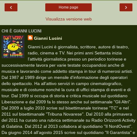
‹
›
Home page
Visualizza versione web
CHI È GIANNI LUCINI
Gianni Lucini
Gianni Lucini è giornalista, scrittore, autore di teatro,
radio, cinema e TV. Nei primi anni Settanta inizia
l'attività giornalistica presso un periodico torinese e
successivamente lavora per varie testate occupandosi anche di
musica e lavorando come addetto stampa in tour di numerosi artisti.
Dal 1987 al 1989 dirige un mensile d'informazione degli operatori
dello spettacolo. Ha all’attivo servizi in campo cinematografico,
musicale e di costume nonché la cura di uffici stampa di eventi e di
tour. Dal 1999 si occupa di storia e critica musicale sul quotidiano
Liberazione e dal 2009 fa lo stesso anche sul settimanale "Gli Altri".
Dal 2009 a luglio 2010 scrive sul bisettimanale torinese "TC" e nel
2011 sul bisettimanale "Tribuna Novarese". Dal 2010 alla primavera
del 2011 ha curato una rubrica settimanale su Radio Orizzonti Activity
di Galatina. Dal 2012 al 2013 collabora al quotidiano "Il NordOvest".
Da giugno 2014 all'agosto 2015 scrive sul quotidiano "Il Garantista" e