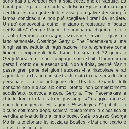
sono nati a Liverpool con la sola eccezione di Maguire. La
band, pur legata alla scuderia di Brian Epstein, il manager
dei Beatles, non gode delle stesse prerogative dei suoi più
famosi concittadini e non può scegliere i brani da incidere.
Un po’ controvoglia, quindi, iniziano a registrare lo “scarto
dei Beatles”. George Martin, che non ha mai digerito il rifiuto
di John Lennon e compagni, assiste in silenzio. È quasi un
fatto personale. Costringe Gerry & The Pacemakers a una
lunghissima seduta di registrazione fino a spremere come
limoni i componenti della band. La sera del 22 gennaio
Gerry Marsden e i suoi compagni sono sfiniti. Hanno ormai
perso il conto delle esecuzioni. Non è finita, perché Martin
passa gran parte dei giorni successivi a riascoltare e ad
aggiustare un brano che si è trasformato in una sorta di sfida
personale alla cocciutaggine dei Beatles. Quando tutti
pensano che il disco sia ormai pronto, non completamente
soddisfatto, convoca ancora Gerry & The Pacemakers e
chiede loro di rifare alcuni passaggi. «Coraggio, ragazzi,
non è tempo perso». Ha ragione.
How do you it?
, pubblicato
alcune settimane dopo, scalerà rapidamente la classifica di
vendita arrivando fino al primo posto. Sarà lo stesso George
Martin a telefonare la notizia ai Beatles: «Mai uno scarto è
arrivato così in alto».