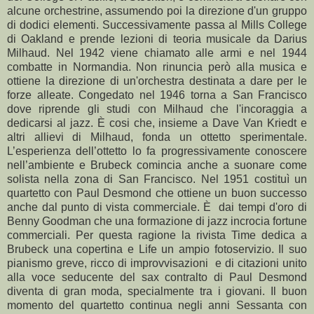
alcune orchestrine, assumendo poi la direzione d'un gruppo
di dodici elementi. Successivamente passa al Mills College
di Oakland e prende lezioni di teoria musicale da Darius
Milhaud. Nel 1942 viene chiamato alle armi e nel 1944
combatte in Normandia. Non rinuncia però alla musica e
ottiene la direzione di un'orchestra destinata a dare per le
forze alleate. Congedato nel 1946 torna a San Francisco
dove riprende gli studi con Milhaud che l'incoraggia a
dedicarsi al jazz. È cosi che, insieme a Dave Van Kriedt e
altri allievi di Milhaud, fonda un ottetto sperimentale.
L’esperienza dell’ottetto lo fa progressivamente conoscere
nell’ambiente e Brubeck comincia anche a suonare come
solista nella zona di San Francisco. Nel 1951 costituì un
quartetto con Paul Desmond che ottiene un buon successo
anche dal punto di vista commerciale. È dai tempi d'oro di
Benny Goodman che una formazione di jazz incrocia fortune
commerciali. Per questa ragione la rivista Time dedica a
Brubeck una copertina e Life un ampio fotoservizio. Il suo
pianismo greve, ricco di improvvisazioni
e di citazioni unito
alla voce seducente del sax contralto di Paul Desmond
diventa di gran moda, specialmente tra i giovani. Il buon
momento del quartetto continua negli anni Sessanta con