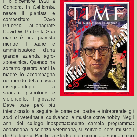
Il 6 dicembre
1920 a
Concord, in California,
nasce il pianista e
compositore Dave
Brubeck, all’anagrafe
David W. Brubeck. Sua
madre è una pianista
mentre il padre è
amministratore d'una
grande azienda agro-
zootecnica. Quando ha
soltanto quattro anni la
madre lo accompagna
nel mondo della musica
insegnandogli a
suonare pianoforte e
violoncello. Il giovane
Dave pare però più
intenzionato a seguire le orme del padre e intraprende gli
studi di veterinaria, coltivando la musica come hobby. Negli
anni del college inaspettatamente cambia programma:
abbandona la scienza veterinaria, si iscrive ai corsi musicali
del College of Pacific, a Stockton, e comincia a suonare con