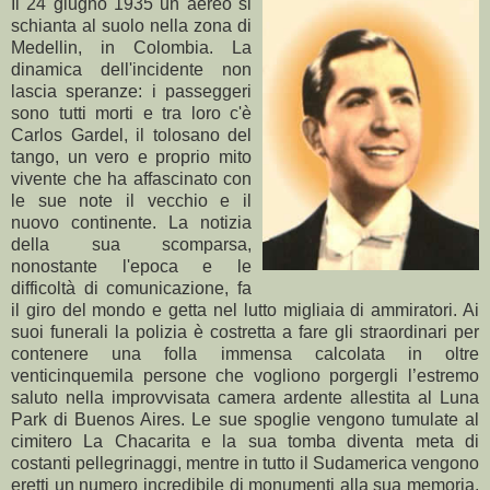
Il 24 giugno 1935 un aereo si
schianta al suolo nella zona di
Medellin, in Colombia. La
dinamica dell'incidente non
lascia speranze: i passeggeri
sono tutti morti e tra loro c'è
Carlos Gardel, il tolosano del
tango, un vero e proprio mito
vivente che ha affascinato con
le sue note il vecchio e il
nuovo continente. La notizia
della sua scomparsa,
nonostante l'epoca e le
difficoltà di comunicazione, fa
il giro del mondo e getta nel lutto migliaia di ammiratori. Ai
suoi funerali la polizia è costretta a fare gli straordinari per
contenere una folla immensa calcolata in oltre
venticinquemila persone che vogliono porgergli l’estremo
saluto nella improvvisata camera ardente allestita al Luna
Park di Buenos Aires. Le sue spoglie vengono tumulate al
cimitero La Chacarita e la sua tomba diventa meta di
costanti pellegrinaggi, mentre in tutto il Sudamerica vengono
eretti un numero incredibile di monumenti alla sua memoria.