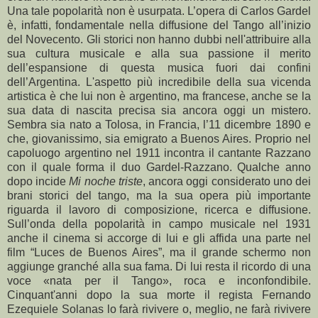
Una tale popolarità non è usurpata. L’opera di Carlos Gardel
è, infatti, fondamentale nella diffusione del Tango all’inizio
del Novecento. Gli storici non hanno dubbi nell'attribuire alla
sua cultura musicale e alla sua passione il merito
dell’espansione di questa musica fuori dai confini
dell’Argentina. L'aspetto più incredibile della sua vicenda
artistica è che lui non è argentino, ma francese, anche se la
sua data di nascita precisa sia ancora oggi un mistero.
Sembra sia nato a Tolosa, in Francia, l’11 dicembre 1890 e
che, giovanissimo, sia emigrato a Buenos Aires. Proprio nel
capoluogo argentino nel 1911 incontra il cantante Razzano
con il quale forma il duo Gardel-Razzano. Qualche anno
dopo incide
Mi noche triste
, ancora oggi considerato uno dei
brani storici del tango, ma la sua opera più importante
riguarda il lavoro di composizione, ricerca e diffusione.
Sull’onda della popolarità in campo musicale nel 1931
anche il cinema si accorge di lui e gli affida una parte nel
film “Luces de Buenos Aires”, ma il grande schermo non
aggiunge granché alla sua fama. Di lui resta il ricordo di una
voce «nata per il Tango», roca e inconfondibile.
Cinquant'anni dopo la sua morte il regista Fernando
Ezequiele Solanas lo farà rivivere o, meglio, ne farà rivivere