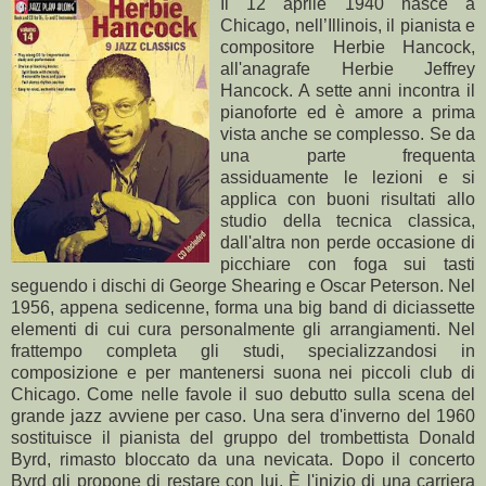
Il 12 aprile 1940 nasce a
Chicago, nell’Illinois, il pianista e
compositore Herbie Hancock,
all'anagrafe Herbie Jeffrey
Hancock. A sette anni incontra il
pianoforte ed è amore a prima
vista anche se complesso. Se da
una parte frequenta
assiduamente le lezioni e si
applica con buoni risultati allo
studio della tecnica classica,
dall'altra non perde occasione di
picchiare con foga sui tasti
seguendo i dischi di George Shearing e Oscar Peterson. Nel
1956, appena sedicenne, forma una big band di diciassette
elementi di cui cura personalmente gli arrangiamenti. Nel
frattempo completa gli studi, specializzandosi in
composizione e per mantenersi suona nei piccoli club di
Chicago. Come nelle favole il suo debutto sulla scena del
grande jazz avviene per caso. Una sera d'inverno del 1960
sostituisce il pianista del gruppo del trombettista Donald
Byrd, rimasto bloccato da una nevicata. Dopo il concerto
Byrd gli propone di restare con lui. È l'inizio di una carriera