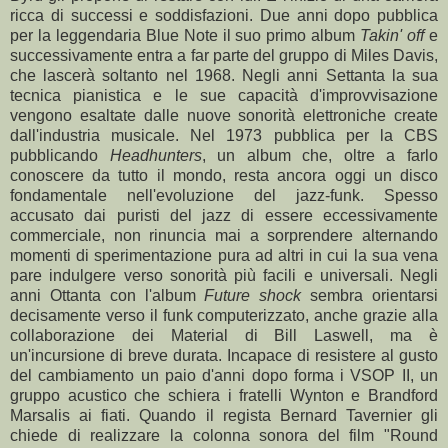
ricca di successi e soddisfazioni. Due anni dopo pubblica
per la leggendaria Blue Note il suo primo album
Takin' off
e
successivamente entra a far parte del gruppo di Miles Davis,
che lascerà soltanto nel 1968. Negli anni Settanta la sua
tecnica pianistica e le sue capacità d'improvvisazione
vengono esaltate dalle nuove sonorità elettroniche create
dall'industria musicale. Nel 1973 pubblica per la CBS
pubblicando
Headhunters
, un album che, oltre a farlo
conoscere da tutto il mondo, resta ancora oggi un disco
fondamentale nell'evoluzione del jazz-funk. Spesso
accusato dai puristi del jazz di essere eccessivamente
commerciale, non rinuncia mai a sorprendere alternando
momenti di sperimentazione pura ad altri in cui la sua vena
pare indulgere verso sonorità più facili e universali. Negli
anni Ottanta con l'album
Future shock
sembra orientarsi
decisamente verso il funk computerizzato, anche grazie alla
collaborazione dei Material di Bill Laswell, ma è
un'incursione di breve durata. Incapace di resistere al gusto
del cambiamento un paio d'anni dopo forma i VSOP II, un
gruppo acustico che schiera i fratelli Wynton e Brandford
Marsalis ai fiati. Quando il regista Bernard Tavernier gli
chiede di realizzare la colonna sonora del film "Round