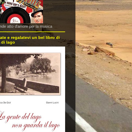
nde atto d'amore per la musica
ate e regalatevi un bel libro di
 di lago