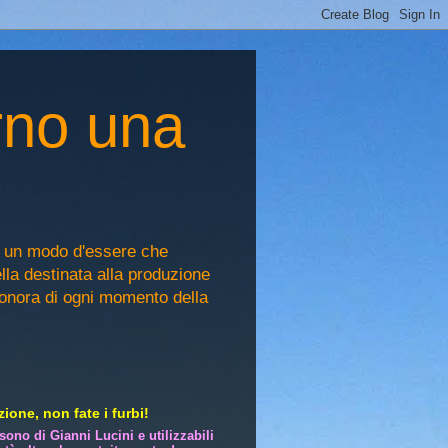
rno una
, un modo d'essere che
ella destinata alla produzione
sonora di ogni momento della
ione, non fate i furbi!
i sono di Gianni Lucini e utilizzabili