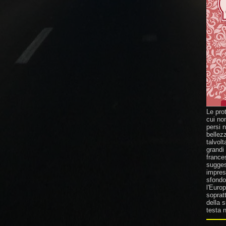
Le pro
cui no
persi 
bellez
talvolt
grandi
france
suggest
impresa
sfondo 
l'Europ
sopratt
della 
testa n