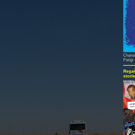
Chanso
Parigi
Regal
stori