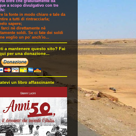
ertà oltre che gratuitamente da
ue a scopo divulgativo con tre
hi:
are la fonte in modo chiaro e tale da
tire a tutti di rintracciarla;
melo sapere;
 farci nè direttamente nè
ttamente soldi. Se ci fate dei soldi
i ne voglio un po' anch'io...
uti a mantenere questo sito? Fai
 qui per una donazione...
atevi un libro affascinante