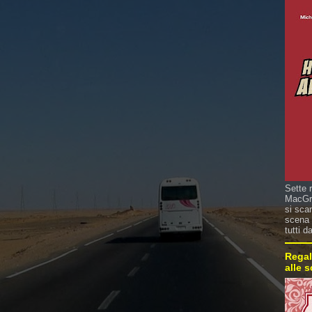
Sette 
MacGre
si sca
scena 
tutti d
Regal
alle 