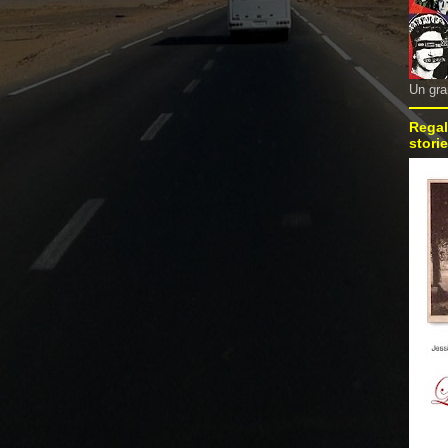
Un gra
Regal
storie