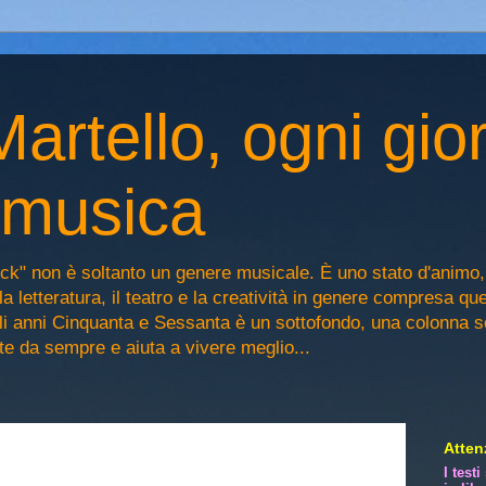
artello, ogni gio
n musica
ck" non è soltanto un genere musicale. È uno stato d'animo
la letteratura, il teatro e la creatività in genere compresa qu
egli anni Cinquanta e Sessanta è un sottofondo, una colonna 
iste da sempre e aiuta a vivere meglio...
Attenz
I test