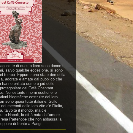
tagoniste di questo libro sono donne i
mi, salvo qualche eccezione, si sono
nel tempo. Eppure sono state dee della
za, adorate e amate dal pubblico che
a hanno brillato come e più delle
 protagoniste del Café Chantant
se. Nonostante i nomi esotici e le
ioni biografiche costruite dai loro
ri sono quasi tutte italiane. Sullo
dei racconti delle loro vite c'è l'Italia,
a, talvolta il mondo, ma c'è
utto Napoli, la città nata dall'amore
sirena Partenope che non abbassa la
eppure di fronte a Parigi.