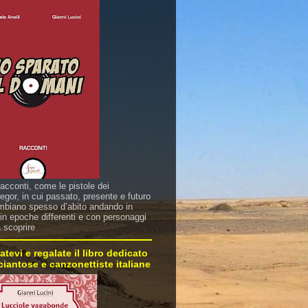
racconti, come le pistole dei
gor, in cui passato, presente e futuro
mbiano spesso d’abito andando in
in epoche differenti e con personaggi
a scoprire
atevi e regalate il libro dedicato
sciantose e canzonettiste italiane