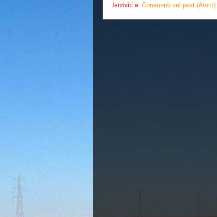
Iscriviti a:
Commenti sul post (Atom)