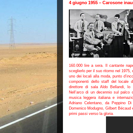
4 giugno 1955 – Carosone inau
160.000 lire a sera. Il cantante nap
sceglierlo per il suo ritorno nel 1975
uno dei locali alla moda, punto d’inco
componenti dello staff del locale 
direttore di sala Aldo Bellandi, lo
Nell’arco di un decennio sul palco d
musica leggera italiana e internaz
Adriano Celentano, da Peppino Di C
Domenico Modugno, Gilbert Bécaud e t
primi passi verso la gloria.