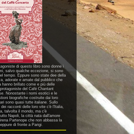
tagoniste di questo libro sono donne i
mi, salvo qualche eccezione, si sono
nel tempo. Eppure sono state dee della
za, adorate e amate dal pubblico che
a hanno brillato come e più delle
 protagoniste del Café Chantant
se. Nonostante i nomi esotici e le
ioni biografiche costruite dai loro
ri sono quasi tutte italiane. Sullo
dei racconti delle loro vite c'è l'Italia,
a, talvolta il mondo, ma c'è
utto Napoli, la città nata dall'amore
sirena Partenope che non abbassa la
eppure di fronte a Parigi.