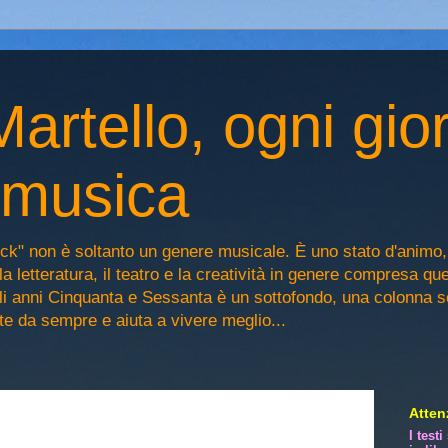
artello, ogni gio
n musica
ck" non è soltanto un genere musicale. È uno stato d'animo
la letteratura, il teatro e la creatività in genere compresa qu
egli anni Cinquanta e Sessanta è un sottofondo, una colonna 
iste da sempre e aiuta a vivere meglio...
Attenz
I test