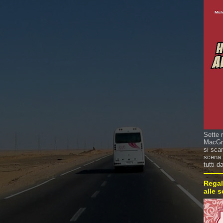
Sette 
MacGre
si sca
scena 
tutti d
Regal
alle 