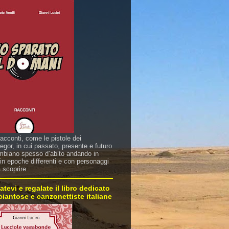
racconti, come le pistole dei
gor, in cui passato, presente e futuro
mbiano spesso d’abito andando in
in epoche differenti e con personaggi
a scoprire
atevi e regalate il libro dedicato
sciantose e canzonettiste italiane