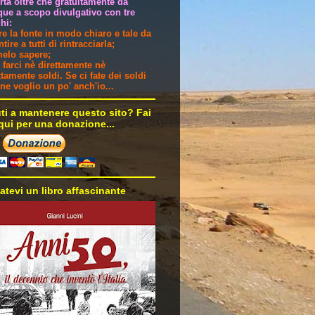
ertà oltre che gratuitamente da
ue a scopo divulgativo con tre
hi:
are la fonte in modo chiaro e tale da
tire a tutti di rintracciarla;
melo sapere;
 farci nè direttamente nè
ttamente soldi. Se ci fate dei soldi
i ne voglio un po' anch'io...
uti a mantenere questo sito? Fai
 qui per una donazione...
atevi un libro affascinante