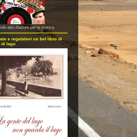
nde atto d'amore per la musica
ate e regalatevi un bel libro di
 di lago