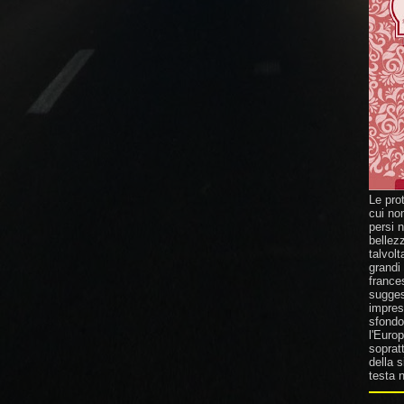
Le pro
cui no
persi 
bellez
talvolt
grandi
france
suggest
impresa
sfondo 
l'Europ
sopratt
della 
testa n