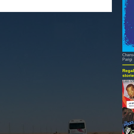
Chanso
Parigi
Regal
stori