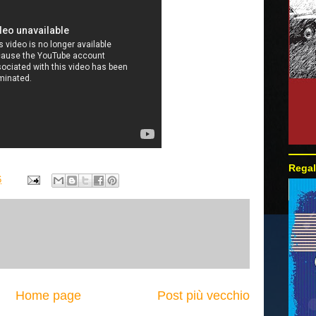
Regal
6
Home page
Post più vecchio