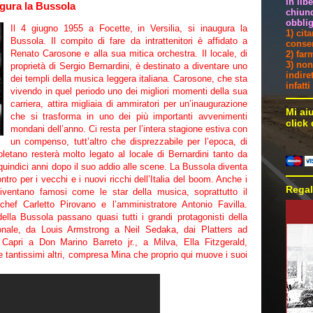
in lib
gura la Bussola
chiunq
obblig
Il 4 giugno 1955 a Focette, in Versilia, si inaugura la
1) cit
Bussola. Il compito di fare da intrattenitori è affidato a
consen
Renato Carosone e alla sua mitica orchestra. Il locale, di
2) far
3) non
proprietà di Sergio Bernardini, è destinato a diventare uno
indire
dei templi della musica leggera italiana. Carosone, che sta
infatt
vivendo in quel periodo uno dei migliori momenti della sua
carriera, attira migliaia di ammiratori per un’inaugurazione
Mi ai
che si trasforma in uno dei più importanti avvenimenti
click
mondani dell’anno. Ci resta per l’intera stagione estiva con
un compenso, tutt’altro che disprezzabile per l’epoca, di
oletano resterà molto legato al locale di Bernardini tanto da
, quindici anni dopo il suo addio alle scene. La Bussola diventa
ntro per i vecchi e i nuovi ricchi dell’Italia del boom. Anche i
Regal
diventano famosi come le star della musica, soprattutto il
 chef Carletto Pirovano e l’amministratore Antonio Favilla.
ella Bussola passano quasi tutti i grandi protagonisti della
ionale, da Louis Armstrong a Neil Sedaka, dai Platters ad
apri a Don Marino Barreto jr., a Milva, Ella Fitzgerald,
antissimi altri, compresa Mina che proprio qui muove i suoi