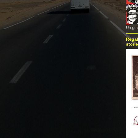
Un gra
Regal
storie