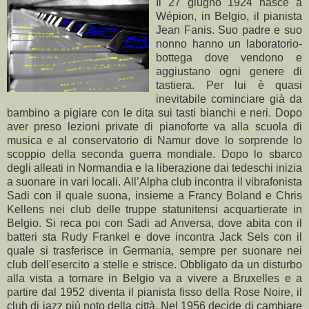
Il 27 giugno 1924 nasce a
Wépion, in Belgio, il pianista
Jean Fanis. Suo padre e suo
nonno hanno un laboratorio-
bottega dove vendono e
aggiustano ogni genere di
tastiera. Per lui è quasi
inevitabile cominciare già da
bambino a pigiare con le dita sui tasti bianchi e neri. Dopo
aver preso lezioni private di pianoforte va alla scuola di
musica e al conservatorio di Namur dove lo sorprende lo
scoppio della seconda guerra mondiale. Dopo lo sbarco
degli alleati in Normandia e la liberazione dai tedeschi inizia
a suonare in vari locali. All’Alpha club incontra il vibrafonista
Sadi con il quale suona, insieme a Francy Boland e Chris
Kellens nei club delle truppe statunitensi acquartierate in
Belgio. Si reca poi con Sadi ad Anversa, dove abita con il
batteri sta Rudy Frankel e dove incontra Jack Sels con il
quale si trasferisce in Germania, sempre per suonare nei
club dell'esercito a stelle e strisce. Obbligato da un disturbo
alla vista a tornare in Belgio va a vivere a Bruxelles e a
partire dal 1952 diventa il pianista fisso della Rose Noire, il
club di jazz più noto della città. Nel 1956 decide di cambiare