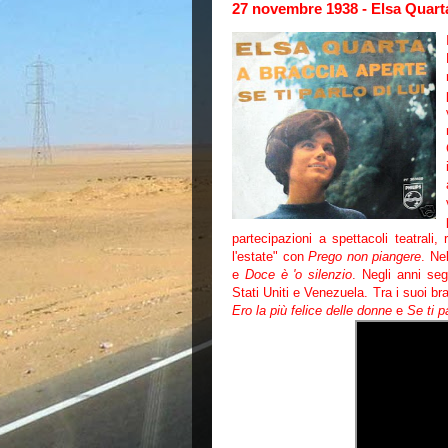
27 novembre 1938 - Elsa Quart
partecipazioni a spettacoli teatrali,
l'estate" con
Prego non piangere
. Ne
e
Doce è 'o silenzio
. Negli anni seg
Stati Uniti e Venezuela. Tra i suoi b
Ero la più felice delle donne
e
Se ti pa