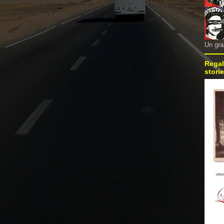
Un gra
Regal
storie