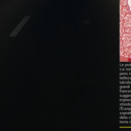
Le pro
cui no
persi 
bellez
talvolt
grandi
france
suggest
impresa
sfondo 
l'Europ
sopratt
della 
testa n