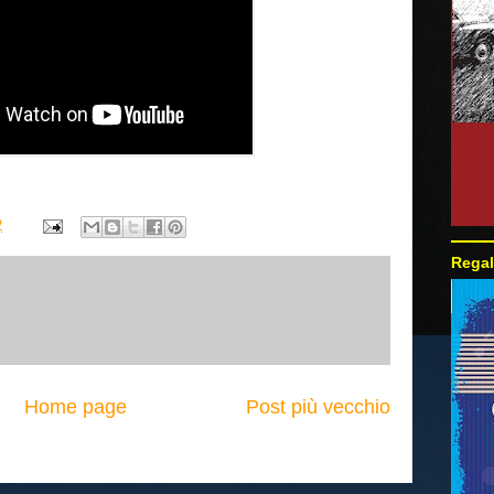
2
Regal
Home page
Post più vecchio