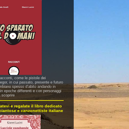
racconti, come le pistole dei
gor, in cui passato, presente e futuro
mbiano spesso d’abito andando in
in epoche differenti e con personaggi
a scoprire
atevi e regalate il libro dedicato
sciantose e canzonettiste italiane