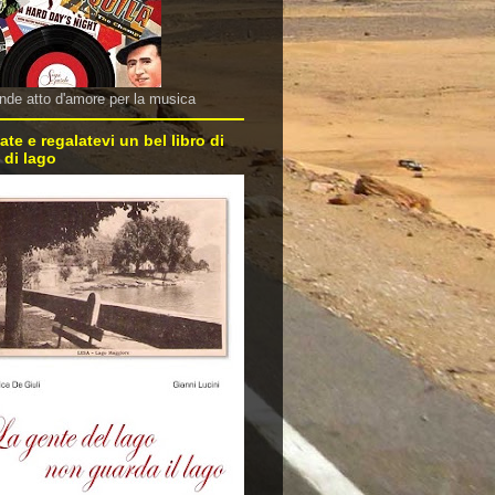
nde atto d'amore per la musica
ate e regalatevi un bel libro di
 di lago