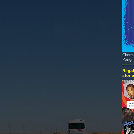
Chanso
Parigi
Regal
stori