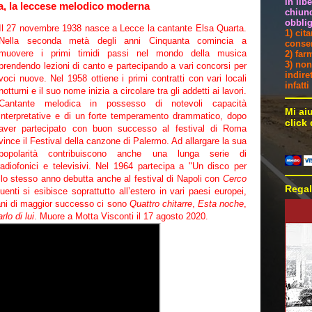
in lib
a, la leccese melodico moderna
chiunq
obblig
Il 27 novembre 1938 nasce a Lecce la cantante Elsa Quarta.
1) cit
Nella seconda metà degli anni Cinquanta comincia a
consen
muovere i primi timidi passi nel mondo della musica
2) far
3) non
prendendo lezioni di canto e partecipando a vari concorsi per
indire
voci nuove. Nel 1958 ottiene i primi contratti con vari locali
infatt
notturni e il suo nome inizia a circolare tra gli addetti ai lavori.
Cantante melodica in possesso di notevoli capacità
Mi ai
interpretative e di un forte temperamento drammatico, dopo
click
aver partecipato con buon successo al festival di Roma
vince il Festival della canzone di Palermo. Ad allargare la sua
popolarità contribuiscono anche una lunga serie di
 radiofonici e televisivi. Nel 1964 partecipa a "Un disco per
llo stesso anno debutta anche al festival di Napoli con
Cerco
Regal
uenti si esibisce soprattutto all’estero in vari paesi europei,
rani di maggior successo ci sono
Quattro chitarre
,
Esta noche
,
rlo di lui
. Muore a Motta Visconti il 17 agosto 2020.