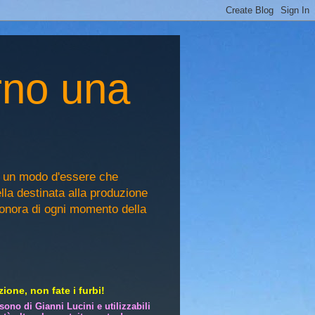
rno una
, un modo d'essere che
ella destinata alla produzione
sonora di ogni momento della
ione, non fate i furbi!
i sono di Gianni Lucini e utilizzabili