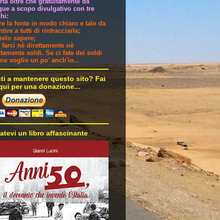
ertà oltre che gratuitamente da
ue a scopo divulgativo con tre
hi:
are la fonte in modo chiaro e tale da
tire a tutti di rintracciarla;
melo sapere;
 farci nè direttamente nè
ttamente soldi. Se ci fate dei soldi
i ne voglio un po' anch'io...
uti a mantenere questo sito? Fai
 qui per una donazione...
atevi un libro affascinante