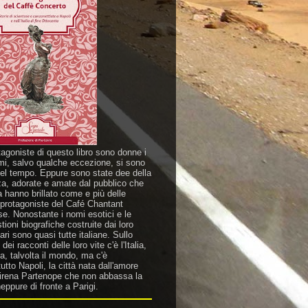
tagoniste di questo libro sono donne i
mi, salvo qualche eccezione, si sono
nel tempo. Eppure sono state dee della
za, adorate e amate dal pubblico che
a hanno brillato come e più delle
 protagoniste del Café Chantant
se. Nonostante i nomi esotici e le
ioni biografiche costruite dai loro
ri sono quasi tutte italiane. Sullo
dei racconti delle loro vite c'è l'Italia,
a, talvolta il mondo, ma c'è
utto Napoli, la città nata dall'amore
sirena Partenope che non abbassa la
eppure di fronte a Parigi.