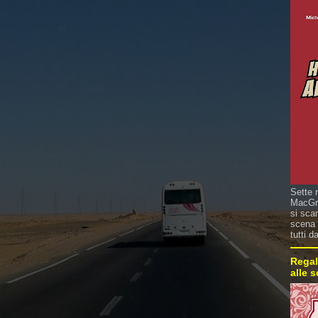
Sette 
MacGre
si sca
scena 
tutti d
Regal
alle 