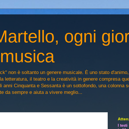
artello, ogni gio
n musica
ck" non è soltanto un genere musicale. È uno stato d'animo
la letteratura, il teatro e la creatività in genere compresa qu
egli anni Cinquanta e Sessanta è un sottofondo, una colonna 
iste da sempre e aiuta a vivere meglio...
Attenz
I test