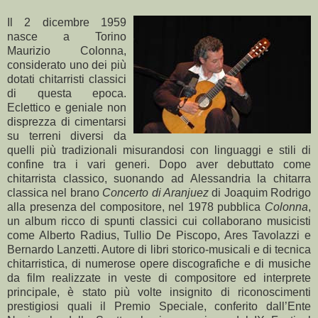
Il 2 dicembre 1959
nasce a Torino
Maurizio Colonna,
considerato uno dei più
dotati chitarristi classici
di questa epoca.
Eclettico e geniale non
disprezza di cimentarsi
su terreni diversi da
quelli più tradizionali misurandosi con linguaggi e stili di
confine tra i vari generi. Dopo aver debuttato come
chitarrista classico, suonando ad Alessandria la chitarra
classica nel brano
Concerto di Aranjuez
di Joaquim Rodrigo
alla presenza del compositore, nel 1978 pubblica
Colonna
,
un album ricco di spunti classici cui collaborano musicisti
come Alberto Radius, Tullio De Piscopo, Ares Tavolazzi e
Bernardo Lanzetti. Autore di libri storico-musicali e di tecnica
chitarristica, di numerose opere discografiche e di musiche
da film realizzate in veste di compositore ed interprete
principale, è stato più volte insignito di riconoscimenti
prestigiosi quali il Premio Speciale, conferito dall’Ente