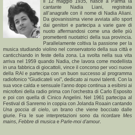
Il 12 maggio 1935, nasce a Parma la
cantante Nadia Liani, registrata
all’anagrafe con il nome di Nadia Aliani.
Da giovanissima viene avviata allo sport
dai genitori e partecipa a varie gare di
nuoto affermandosi come una delle più
promettenti nuotatrici della sua provincia.
Parallelamente coltiva la passione per la
musica studiando violino nel conservatorio della sua città e
canticchiando in feste della zona. La svolta nella sua vita
arriva nel 1959 quando Nadia, che lavora come modellista
in una fabbrica di giocattoli, vince il concorso per voci nuove
della RAI e partecipa con un buon successo al programma
radiofonico “Giudicateli voi”, dedicato ai nuovi talenti. Con la
sua voce calda e sensuale l'anno dopo continua a esibirsi ai
microfoni della radio prima con l'orchestra di Carlo Esposito
e poi con quella di Cinico Angelini. Nel 1961 partecipa al
Festival di Sanremo in coppia con Jolanda Roaain cantando
Una goccia di cielo
, un brano che viene bocciato dalle
giurie. Fra le sue interpretazioni sono da ricordare
Mes
mains
,
Febbre di musica
e
Parle-moi d'amour
.