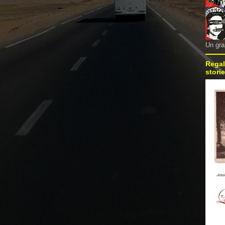
Un gra
Regal
storie