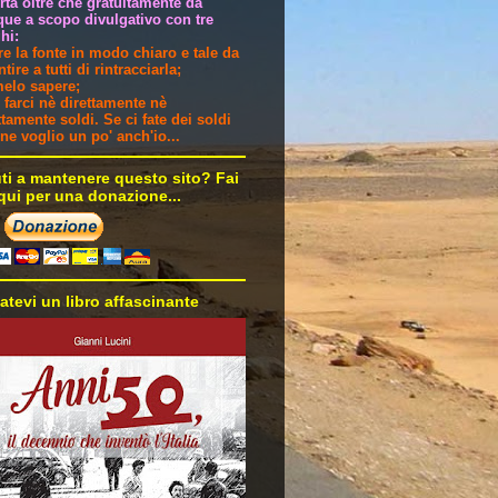
ertà oltre che gratuitamente da
ue a scopo divulgativo con tre
hi:
are la fonte in modo chiaro e tale da
tire a tutti di rintracciarla;
melo sapere;
 farci nè direttamente nè
ttamente soldi. Se ci fate dei soldi
i ne voglio un po' anch'io...
uti a mantenere questo sito? Fai
 qui per una donazione...
atevi un libro affascinante