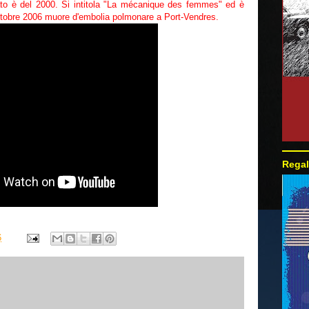
tato è del 2000. Si intitola "La mécanique des femmes" ed è
ottobre 2006 muore d'embolia polmonare a Port-Vendres.
Regal
6