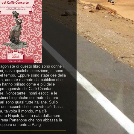
tagoniste di questo libro sono donne i
mi, salvo qualche eccezione, si sono
nel tempo. Eppure sono state dee della
za, adorate e amate dal pubblico che
a hanno brillato come e più delle
 protagoniste del Café Chantant
se. Nonostante i nomi esotici e le
ioni biografiche costruite dai loro
ri sono quasi tutte italiane. Sullo
dei racconti delle loro vite c'è l'Italia,
a, talvolta il mondo, ma c'è
utto Napoli, la città nata dall'amore
sirena Partenope che non abbassa la
eppure di fronte a Parigi.