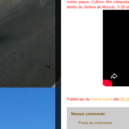
nostro paese. L'ultimo film interpre
diretto da Jérôme de Missolz. Il 28 
Pubblicato da
Gianni Lucini
alle
08:1
Nessun commento:
Posta un commento