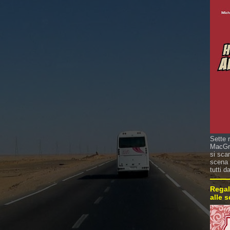
Sette 
MacGre
si sca
scena 
tutti d
Regal
alle 