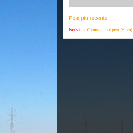
Post più recente
Iscriviti a:
Commenti sul post (Atom)