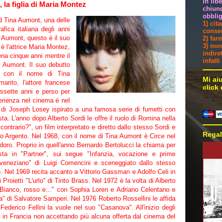
in lib
 la figlia di Maria Montez
chiunq
obblig
d Tina Aumont, una delle
1) cit
fica italiana degli anni
consen
 Aumont, questo è il suo
2) far
3) non
è l'attrice Maria Montez,
indire
na cinque anni mentre il
infatt
e Aumont. Il suo debutto
6 con il nome di Tina
Mi ai
rito, l'attore francese
click
ssette anni e perso per
erienza nel cinema è nel
 di Joseph Losey ispirato a una famosa serie di fumetti con
sta. L'anno dopo Alberto Sordi le offre il ruolo di Romina nella
ontrario?", un film interpretato e diretto dallo stesso Sordi e
Regal
o Argento. Nel 1968, con il nome di Tina Aumont è Circe nel
idoro. Proprio in quell'anno Bernardo Bertolucci la chiama per
nista in "Partner", sui segue "Infanzia, vocazione e prime
eneziano" di Luigi Comencini e sceneggiato dallo stesso
Nel 1969 recita accanto a Vittorio Gassman e Adolfo Celi in
i Proietti "L'urlo" di Tinto Brass. Nel 1972 è la volta di Alberto
"Bianco, rosso e..." con Sophia Loren e Adriano Celentano e
ia" di Salvatore Samperi. Nel 1976 Roberto Rossellini le affida
e Federico Fellini la vuole nel suo "Casanova". All'inizio degli
va in Francia non accettando più alcuna offerta dal cinema del