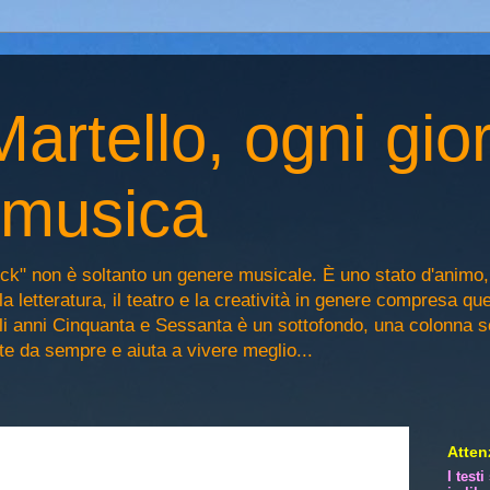
artello, ogni gio
n musica
ck" non è soltanto un genere musicale. È uno stato d'animo
la letteratura, il teatro e la creatività in genere compresa qu
egli anni Cinquanta e Sessanta è un sottofondo, una colonna 
iste da sempre e aiuta a vivere meglio...
Attenz
I test