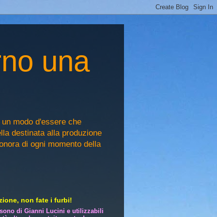
rno una
, un modo d'essere che
ella destinata alla produzione
sonora di ogni momento della
ione, non fate i furbi!
i sono di Gianni Lucini e utilizzabili