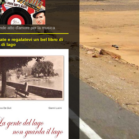
nde atto d'amore per la musica
ate e regalatevi un bel libro di
 di lago