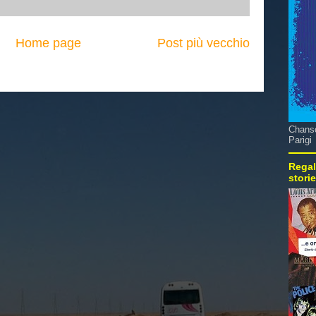
Home page
Post più vecchio
Chanso
Parigi
Regal
stori