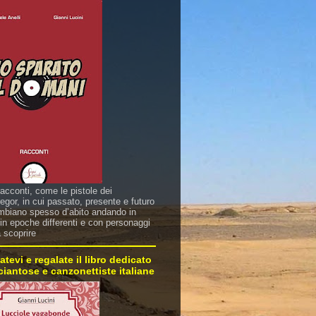
racconti, come le pistole dei
gor, in cui passato, presente e futuro
mbiano spesso d’abito andando in
in epoche differenti e con personaggi
a scoprire
atevi e regalate il libro dedicato
sciantose e canzonettiste italiane