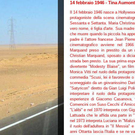
14 febbraio 1946 - Tina Aumont,
Il 14 febbraio 1946 nasce a Hollywoo
protagoniste della scena cinematogra
Sessanta e Settanta. Maria Christina
vero nome, è figlia d'arte. Sua madre 
che muore quando la piccola ha appe
padre è l'attore francese Jean Pierr
cinematografico avviene nel 196
Marquand preso in prestito da un ma
Christian Marquand, sposato a dicia
strada ben presto. La sua prima esp
divertente "Modesty Blaise", un film
Monica Vitti nel ruolo della protagoni
commedia "Scusi, lei è favorevole o c
sceneggiato da un giovanissimo Dari
"Satyricon" diretto da Gian Luigi Pol
interpretare il ruolo della protago
esperienze di Giacomo Casanova, v
Comencini con Suso Cecchi d´Amico. 
"L'alibi" e nel 1970 interpreta con Gig
Lattuada che le affida una parte in 
nel 1973 interpreta Luciana in "Maliz
il ruolo dell'adultera in "Il Messia" 
anni Ottanta lascia l'Italia e se ne 