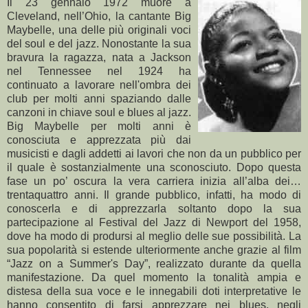
Il 23 gennaio 1972 muore a
Cleveland, nell’Ohio, la cantante Big
Maybelle, una delle più originali voci
del soul e del jazz. Nonostante la sua
bravura la ragazza, nata a Jackson
nel Tennessee nel 1924 ha
continuato a lavorare nell'ombra dei
club per molti anni spaziando dalle
canzoni in chiave soul e blues al jazz.
Big Maybelle per molti anni è
conosciuta e apprezzata più dai
musicisti e dagli addetti ai lavori che non da un pubblico per
il quale è sostanzialmente una sconosciuto. Dopo questa
fase un po’ oscura la vera carriera inizia all’alba dei…
trentaquattro anni. Il grande pubblico, infatti, ha modo di
conoscerla e di apprezzarla soltanto dopo la sua
partecipazione al Festival del Jazz di Newport del 1958,
dove ha modo di prodursi al meglio delle sue possibilità. La
sua popolarità si estende ulteriormente anche grazie al film
“Jazz on a Summer's Day”, realizzato durante da quella
manifestazione. Da quel momento la tonalità ampia e
distesa della sua voce e le innegabili doti interpretative le
hanno consentito di farsi apprezzare nei blues, negli