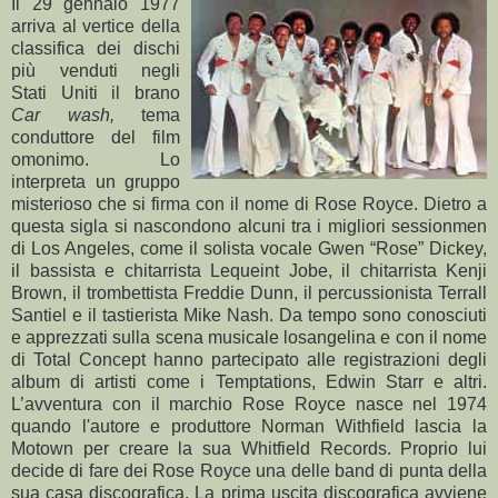
Il 29 gennaio 1977
arriva al vertice della
classifica dei dischi
più venduti negli
Stati Uniti il brano
Car wash,
tema
conduttore del film
omonimo. Lo
interpreta un gruppo
misterioso che si firma con il nome di Rose Royce. Dietro a
questa sigla si nascondono alcuni tra i migliori sessionmen
di Los Angeles, come il solista vocale Gwen “Rose” Dickey,
il bassista e chitarrista Lequeint Jobe, il chitarrista Kenji
Brown, il trombettista Freddie Dunn, il percussionista Terrall
Santiel e il tastierista Mike Nash. Da tempo sono conosciuti
e apprezzati sulla scena musicale losangelina e con il nome
di Total Concept hanno partecipato alle registrazioni degli
album di artisti come i Temptations, Edwin Starr e altri.
L’avventura con il marchio Rose Royce nasce nel 1974
quando l'autore e produttore Norman Withfield lascia la
Motown per creare la sua Whitfield Records. Proprio lui
decide di fare dei Rose Royce una delle band di punta della
sua casa discografica. La prima uscita discografica avviene