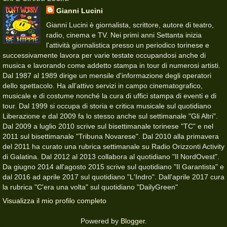
Gianni Lucini
Gianni Lucini è giornalista, scrittore, autore di teatro,
radio, cinema e TV. Nei primi anni Settanta inizia
l'attività giornalistica presso un periodico torinese e
successivamente lavora per varie testate occupandosi anche di
musica e lavorando come addetto stampa in tour di numerosi artisti.
Dal 1987 al 1989 dirige un mensile d'informazione degli operatori
dello spettacolo. Ha all’attivo servizi in campo cinematografico,
musicale e di costume nonché la cura di uffici stampa di eventi e di
tour. Dal 1999 si occupa di storia e critica musicale sul quotidiano
Liberazione e dal 2009 fa lo stesso anche sul settimanale "Gli Altri".
Dal 2009 a luglio 2010 scrive sul bisettimanale torinese "TC" e nel
2011 sul bisettimanale "Tribuna Novarese". Dal 2010 alla primavera
del 2011 ha curato una rubrica settimanale su Radio Orizzonti Activity
di Galatina. Dal 2012 al 2013 collabora al quotidiano "Il NordOvest".
Da giugno 2014 all'agosto 2015 scrive sul quotidiano "Il Garantista" e
dal 2016 ad aprile 2017 sul quotidiano "L'Indro". Dall'aprile 2017 cura
la rubrica "C'era una volta" sul quotidiano "DailyGreen"
Visualizza il mio profilo completo
Powered by
Blogger
.