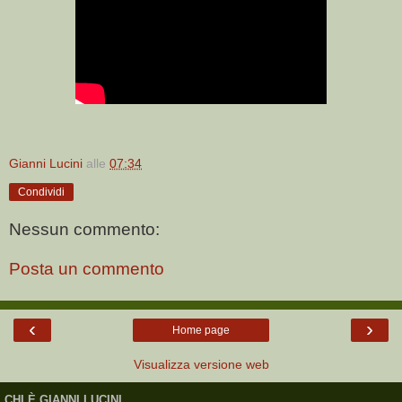
Gianni Lucini
alle
07:34
Condividi
Nessun commento:
Posta un commento
‹
›
Home page
Visualizza versione web
CHI È GIANNI LUCINI