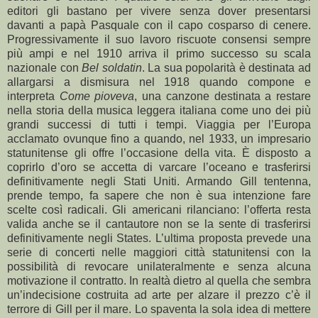
editori gli bastano per vivere senza dover presentarsi
davanti a papà Pasquale con il capo cosparso di cenere.
Progressivamente il suo lavoro riscuote consensi sempre
più ampi e nel 1910 arriva il primo successo su scala
nazionale con
Bel soldatin
. La sua popolarità è destinata ad
allargarsi a dismisura nel 1918 quando compone e
interpreta
Come pioveva
, una canzone destinata a restare
nella storia della musica leggera italiana come uno dei più
grandi successi di tutti i tempi. Viaggia per l’Europa
acclamato ovunque fino a quando, nel 1933, un impresario
statunitense gli offre l’occasione della vita. È disposto a
coprirlo d’oro se accetta di varcare l’oceano e trasferirsi
definitivamente negli Stati Uniti. Armando Gill tentenna,
prende tempo, fa sapere che non è sua intenzione fare
scelte così radicali. Gli americani rilanciano: l’offerta resta
valida anche se il cantautore non se la sente di trasferirsi
definitivamente negli States. L’ultima proposta prevede una
serie di concerti nelle maggiori città statunitensi con la
possibilità di revocare unilateralmente e senza alcuna
motivazione il contratto. In realtà dietro al quella che sembra
un’indecisione costruita ad arte per alzare il prezzo c’è il
terrore di Gill per il mare. Lo spaventa la sola idea di mettere