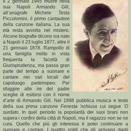
Il 2 gennaio 1945 muore nella
sua Napoli Armando Gill,
all’anagrafe Michele Testa
Piccolomini, il primo cantautore
della canzone italiana. La sua
età resta avvolta nel mistero.
Alcune biografie dicono sia nato
a Napoli il 23 luglio 1877, altre il
21 gennaio 1878. Rampollo di
una famiglia molto in vista
frequenta la facoltà di
Giurisprudenza, ma passa gran
parte del tempo a suonare e
cantare nei vari locali del
capoluogo partenopeo. Per
sfuggire alle ire del padre
sceglie di esibirsi con il nome
d’arte di Armando Gill. Nel 1898 pubblica musica e testo
della sua prima canzone
Fenesta 'nchiusa
cui segue
'O
surdato
. In quel periodo la popolarità dei suoi brani non
supera i confini della città di Napoli, ma il ragazzo non se ne
cura. Quello che più gli interessa è poter continuare a
suonare e cantare. I quattro soldi che gli arrivano dagli