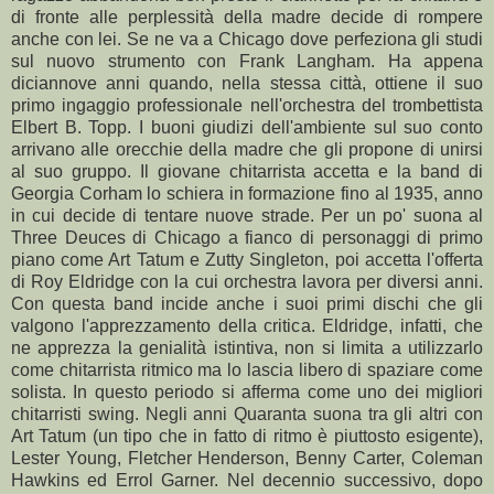
di fronte alle perplessità della madre decide di rompere
anche con lei. Se ne va a Chicago dove perfeziona gli studi
sul nuovo strumento con Frank Langham. Ha appena
diciannove anni quando, nella stessa città, ottiene il suo
primo ingaggio professionale nell'orchestra del trombettista
Elbert B. Topp. I buoni giudizi dell'ambiente sul suo conto
arrivano alle orecchie della madre che gli propone di unirsi
al suo gruppo. Il giovane chitarrista accetta e la band di
Georgia Corham lo schiera in formazione fino al 1935, anno
in cui decide di tentare nuove strade. Per un po' suona al
Three Deuces di Chicago a fianco di personaggi di primo
piano come Art Tatum e Zutty Singleton, poi accetta l'offerta
di Roy Eldridge con la cui orchestra lavora per diversi anni.
Con questa band incide anche i suoi primi dischi che gli
valgono l'apprezzamento della critica. Eldridge, infatti, che
ne apprezza la genialità istintiva, non si limita a utilizzarlo
come chitarrista ritmico ma lo lascia libero di spaziare come
solista. In questo periodo si afferma come uno dei migliori
chitarristi swing. Negli anni Quaranta suona tra gli altri con
Art Tatum (un tipo che in fatto di ritmo è piuttosto esigente),
Lester Young, Fletcher Henderson, Benny Carter, Coleman
Hawkins ed Errol Garner. Nel decennio successivo, dopo