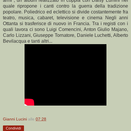
armi", un album realizzato in coppia con Daisy Lumini nel
quale ripropone i canti contro la guerra della tradizione
popolare. Poliedrico ed eclettico si divide costantemente fra
teatro, musica, cabaret, televisione e cinema Negli anni
Ottanta si trasferisce di nuovo in Francia. Tra i registi con i
quali lavora ci sono Luigi Comencini, Anton Giulio Majano,
Carlo Lizzani, Giuseppe Tornatore, Daniele Luchetti, Alberto
Bevilacqua e tanti altri...
Gianni Lucini
alle
07:28
Condividi