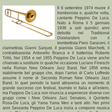
Il 6 settembre 1974 muore il
trombonista e, qualche volta,
cantante Peppino De Luca.
Nato a Roma il 5 gennaio
1936 a soli quindici anni
debutta nei Traditional
Dixielanders con il
trombettista Piero Saraceni, il
clarinettista Gianni Sanjust, il pianista Gianni Marchetti, il
contrabbassista Antonello Branca e il batterista Roberto
Trillò. Nel 1954 e nel 1955 Peppino De Luca viene anche
chiamato a sostituire in qualche occasione Luciano Fineschi
nella Roman New Orleans Jazz Band. Nel 1956 entra
stabilmente bel gruppo che, dopo l’arrivo di Carlo Loffredo
assume il nome di Seconda Roman New Orleans Jazz
Band. In quel periodo la band attraversa un momento di
grande successo con festival, tournée in Italia e all'estero,
ma Peppino De Luca non rinuncia a esperienze diverse con
gruppi come i New Orleans Jazz Senators, il Quintetto
Rosa-De Luca, gli Yama Yama Men e tanti altri. Nei primi
anni Sessanta Peppino De Luca inizia a comporre musica