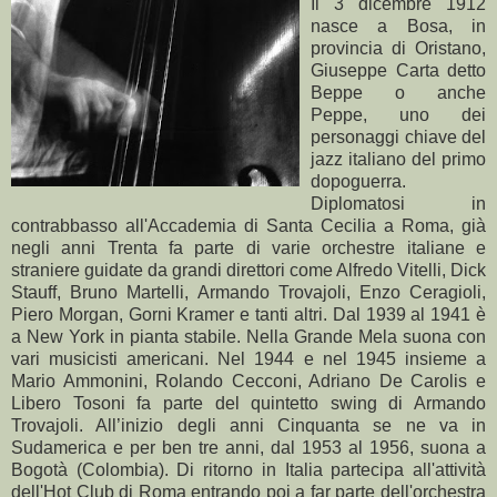
Il 3 dicembre 1912
nasce a Bosa, in
provincia di Oristano,
Giuseppe Carta detto
Beppe o anche
Peppe, uno dei
personaggi chiave del
jazz italiano del primo
dopoguerra.
Diplomatosi in
contrabbasso all'Accademia di Santa Cecilia a Roma, già
negli anni Trenta fa parte di varie orchestre italiane e
straniere guidate da grandi direttori come Alfredo Vitelli, Dick
Stauff, Bruno Martelli, Armando Trovajoli, Enzo Ceragioli,
Piero Morgan, Gorni Kramer e tanti altri. Dal 1939 al 1941 è
a New York in pianta stabile. Nella Grande Mela suona con
vari musicisti americani. Nel 1944 e nel 1945 insieme a
Mario Ammonini, Rolando Cecconi, Adriano De Carolis e
Libero Tosoni fa parte del quintetto swing di Armando
Trovajoli. All’inizio degli anni Cinquanta se ne va in
Sudamerica e per ben tre anni, dal 1953 al 1956, suona a
Bogotà (Colombia). Di ritorno in Italia partecipa all'attività
dell'Hot Club di Roma entrando poi a far parte dell'orchestra