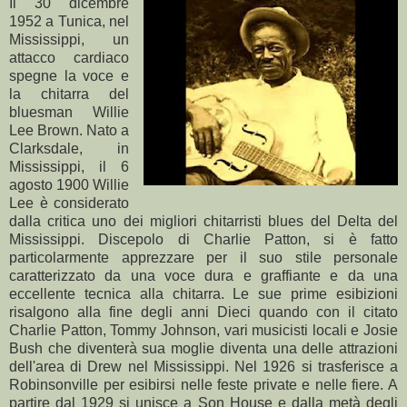
Il 30 dicembre
1952 a Tunica, nel
Mississippi, un
attacco cardiaco
spegne la voce e
la chitarra del
bluesman Willie
Lee Brown. Nato a
Clarksdale, in
Mississippi, il 6
agosto 1900 Willie
Lee è considerato
dalla critica uno dei migliori chitarristi blues del Delta del
Mississippi. Discepolo di Charlie Patton, si è fatto
particolarmente apprezzare per il suo stile personale
caratterizzato da una voce dura e graffiante e da una
eccellente tecnica alla chitarra. Le sue prime esibizioni
risalgono alla fine degli anni Dieci quando con il citato
Charlie Patton, Tommy Johnson, vari musicisti locali e Josie
Bush che diventerà sua moglie diventa una delle attrazioni
dell'area di Drew nel Mississippi. Nel 1926 si trasferisce a
Robinsonville per esibirsi nelle feste private e nelle fiere. A
partire dal 1929 si unisce a Son House e dalla metà degli