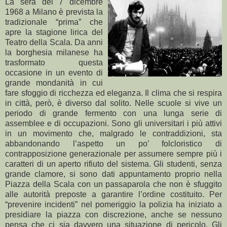
La sera del 7 dicembre
1968 a Milano è prevista la
tradizionale “prima” che
apre la stagione lirica del
Teatro della Scala. Da anni
la borghesia milanese ha
trasformato questa
occasione in un evento di
grande mondanità in cui
fare sfoggio di ricchezza ed eleganza. Il clima che si respira
in città, però, è diverso dal solito. Nelle scuole si vive un
periodo di grande fermento con una lunga serie di
assemblee e di occupazioni. Sono gli universitari i più attivi
in un movimento che, malgrado le contraddizioni, sta
abbandonando l’aspetto un po’ folcloristico di
contrapposizione generazionale per assumere sempre più i
caratteri di un aperto rifiuto del sistema. Gli studenti, senza
grande clamore, si sono dati appuntamento proprio nella
Piazza della Scala con un passaparola che non è sfuggito
alle autorità preposte a garantire l’ordine costituito. Per
“prevenire incidenti” nel pomeriggio la polizia ha iniziato a
presidiare la piazza con discrezione, anche se nessuno
pensa che ci sia davvero una situazione di pericolo. Gli