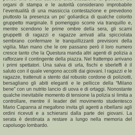
organi di stampa e le autorità considerano improbabile
l’eventualità di una massiccia contestazione e prevedono
piuttosto la presenza un po’ goliardica di qualche colorito
gruppetto marginale. Il pomeriggio scorre via tranquillo e,
mentre scendono le prime ombre della sera, gli scarni
gruppetti di ragazzi e ragazze arrivati alla spicciolata
sembrano confermare le tranquillizzanti previsioni della
vigilia. Man mano che le ore passano però il loro numero
cresce tanto che la Questura manda altri agenti di polizia a
rafforzare il contingente della piazza. Nel frattempo arrivano
i primi spettatori. Una salva di urla, fischi e sberleffi è il
saluto con il quale vengono accolti dai giovani. I ragazzi e le
ragazze, trattenuti a stento dal robusto cordone di poliziotti,
bersagliano gli abiti eleganti e le pellicce della “Milano
bene” con un nutrito lancio di uova e di ortaggi. Nonostante
qualche inevitabile momento di tensione la polizia si limita a
controllare, mentre il leader del movimento studentesco
Mario Capanna al megafono invita gli agenti a ribellarsi agli
ordini ricevuti e a schierarsi dalla parte dei giovani. La
serata è destinata a restare a lungo nella memoria del
capoluogo lombardo.