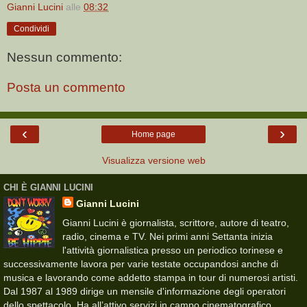
Gianni Lucini
alle
08:32
Condividi
Nessun commento:
Posta un commento
‹
›
Home page
Visualizza versione web
CHI È GIANNI LUCINI
Gianni Lucini
Gianni Lucini è giornalista, scrittore, autore di teatro,
radio, cinema e TV. Nei primi anni Settanta inizia
l'attività giornalistica presso un periodico torinese e
successivamente lavora per varie testate occupandosi anche di
musica e lavorando come addetto stampa in tour di numerosi artisti.
Dal 1987 al 1989 dirige un mensile d'informazione degli operatori
dello spettacolo. Ha all’attivo servizi in campo cinematografico,