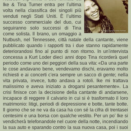
Ike & Tina Turner entra per l'ultima
volta nella classifica dei singoli più
venduti negli Stati Uniti. È l’ultimo
successo commerciale del duo, cui
seguiranno solo successi di Tina
come solista. Il brano, un omaggio a
Nutbush, nel Tennessee, città natale della cantante, viene
pubblicato quando i rapporti tra i due stanno rapidamente
deteriorandosi fino al punto di non ritorno. In un'intervista
concessa a Kurt Loder dieci anni dopo Tina ricorderà quel
periodo come uno dei peggiori della sua vita: «Da una parte
le cose andavano bene, vendevamo dischi, eravamo molto
richiesti e ai concerti c'era sempre un sacco di gente; nella
vita privata, invece, tutto andava a rotoli. Ike mi trattava
malissimo e aveva iniziato a drogarsi pesantemente». La
crisi finisce con la decisione della cantante di andarsene,
incapace di reggere il calvario in cui si è trasformato il loro
matrimonio: litigi, periodi di depressione e botte, tante botte.
Il giorno che se ne va da casa ha con sé la cifra di trentasei
centesimi e una borsa con qualche vestito. Per un po' Ike si
vendicherà telefonandole nel cuore della notte, incendiando
la sua auto e sparando contro la sua nuova casa, poi i suoi