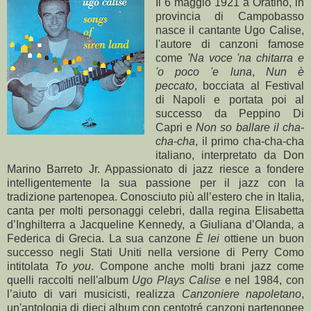
Il 6 maggio
1921 a
Oratino, in
provincia di Campobasso
nasce il cantante Ugo Calise,
l'autore di canzoni famose
come
'Na voce 'na chitarra e
'o poco 'e luna
,
Nun è
peccato
, bocciata al Festival
di Napoli e portata poi al
successo da Peppino Di
Capri e
Non so ballare il cha-
cha-cha
, il primo cha-cha-cha
italiano, interpretato da Don
Marino Barreto Jr. Appassionato di jazz riesce a fondere
intelligentemente la sua passione per il jazz con la
tradizione partenopea. Conosciuto più all’estero che in Italia,
canta per molti personaggi celebri, dalla regina Elisabetta
d’Inghilterra a Jacqueline Kennedy, a Giuliana d’Olanda, a
Federica di Grecia. La sua canzone
È lei
ottiene un buon
successo negli Stati Uniti nella versione di Perry Como
intitolata
To you
. Compone anche molti brani jazz come
quelli raccolti nell'album
Ugo Plays Calise
e nel 1984, con
l’aiuto di vari musicisti, realizza
Canzoniere napoletano
,
un'antologia di dieci album con centotré canzoni partenopee