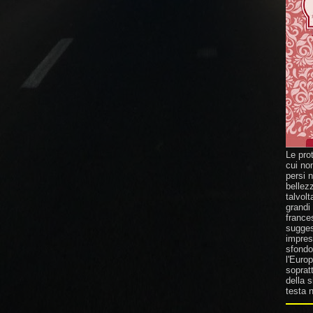
Le pro
cui no
persi 
bellez
talvolt
grandi
france
suggest
impresa
sfondo 
l'Europ
sopratt
della 
testa n