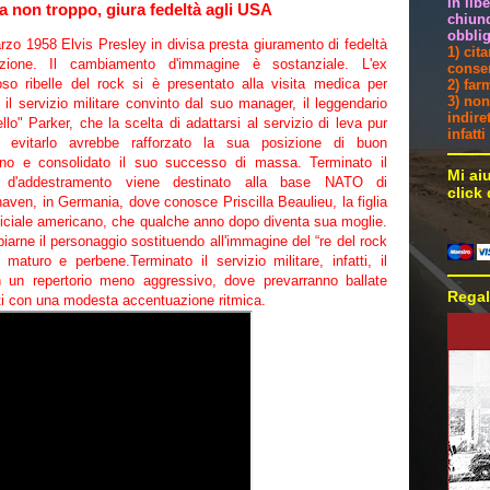
in lib
ma non troppo, giura fedeltà agli USA
chiunq
obblig
rzo 1958 Elvis Presley in divisa presta giuramento di fedeltà
1) cit
azione. Il cambiamento d'immagine è sostanziale. L'ex
consen
ioso ribelle del rock si è presentato alla visita medica per
2) far
3) non
 il servizio militare convinto dal suo manager, il leggendario
indire
llo" Parker, che la scelta di adattarsi al servizio di leva pur
infatt
 evitarlo avrebbe rafforzato la sua posizione di buon
no e consolidato il suo successo di massa. Terminato il
Mi ai
o d'addestramento viene destinato alla base NATO di
click
aven, in Germania, dove conosce Priscilla Beaulieu, la figlia
fficiale americano, che qualche anno dopo diventa sua moglie.
arne il personaggio sostituendo all'immagine del “re del rock
 maturo e perbene.Terminato il servizio militare, infatti, il
 un repertorio meno aggressivo, dove prevarranno ballate
Regal
ati con una modesta accentuazione ritmica.