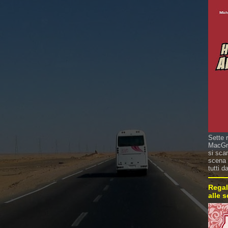
Sette 
MacGre
si sca
scena 
tutti d
Regal
alle 