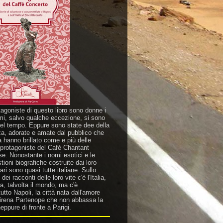
tagoniste di questo libro sono donne i
mi, salvo qualche eccezione, si sono
nel tempo. Eppure sono state dee della
za, adorate e amate dal pubblico che
a hanno brillato come e più delle
 protagoniste del Café Chantant
se. Nonostante i nomi esotici e le
ioni biografiche costruite dai loro
ri sono quasi tutte italiane. Sullo
dei racconti delle loro vite c'è l'Italia,
a, talvolta il mondo, ma c'è
utto Napoli, la città nata dall'amore
sirena Partenope che non abbassa la
eppure di fronte a Parigi.