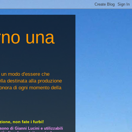
rno una
, un modo d'essere che
ella destinata alla produzione
sonora di ogni momento della
ione, non fate i furbi!
i sono di Gianni Lucini e utilizzabili