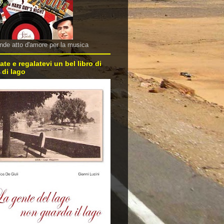
nde atto d'amore per la musica
ate e regalatevi un bel libro di
 di lago