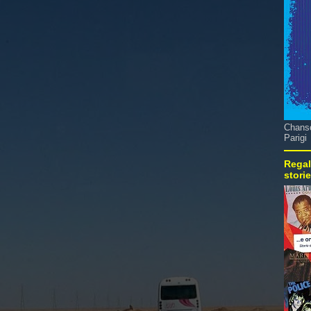
Chanso
Parigi
Regal
stori