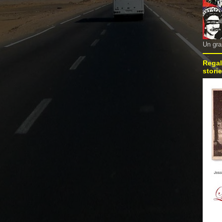
Un gra
Regal
storie