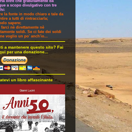
ertà oltre che gratuitamente da
ue a scopo divulgativo con tre
hi:
are la fonte in modo chiaro e tale da
tire a tutti di rintracciarla;
melo sapere;
 farci nè direttamente nè
ttamente soldi. Se ci fate dei soldi
i ne voglio un po' anch'io...
uti a mantenere questo sito? Fai
 qui per una donazione...
atevi un libro affascinante