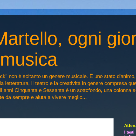
artello, ogni gio
n musica
ck" non è soltanto un genere musicale. È uno stato d'animo
la letteratura, il teatro e la creatività in genere compresa qu
egli anni Cinquanta e Sessanta è un sottofondo, una colonna 
iste da sempre e aiuta a vivere meglio...
Attenz
I test