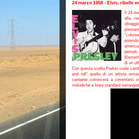
24 marzo 1958 - Elvis, ribelle 
Il 24 ma
alla n
oltragg
prestare
"colonne
potendo
america
period
Bremerh
di un u
Con questa scelta Parker vuole cambi
and roll” quella di un artista ormai
cantante comincerà a cimentarsi in
melodiche e brani standard riarrangi