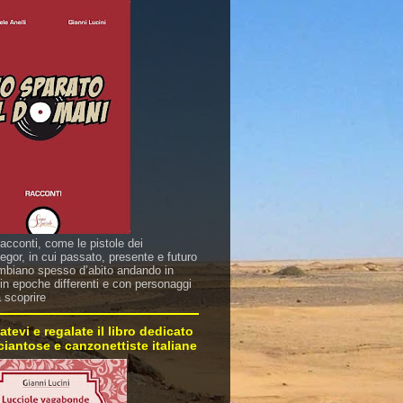
racconti, come le pistole dei
gor, in cui passato, presente e futuro
mbiano spesso d’abito andando in
in epoche differenti e con personaggi
a scoprire
atevi e regalate il libro dedicato
sciantose e canzonettiste italiane