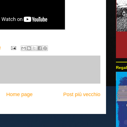
0
Regal
Home page
Post più vecchio