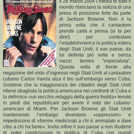
Il 26 marzo 2004 i media di tutto il
mondo rilanciano la notizia di una
presa di posizione forte da parte
di Jackson Browne. Non è la
prima volta che il cantautore
prende carta e penna (si fa per
dire!) per contestare
l’establishment e la politica estera
degli Stati Uniti, il suo paese, da
lui definita più volte e senza
mezzi termini “imperialista”.
Questa volta di fronte alla
negazione del visto d’ingresso negli Stati Uniti al cantautore
cubano Carlos Varela alza il tiro sull’embargo verso Cuba.
Sostiene che la maggioranza dei cittadini degli Stati Uniti
ritiene sbagliata la politica americana nei confronti di Cuba e
la definisce «un vecchio retaggio della guerra fredda» tenuto
in piedi dai repubblicani per avere il voto dei cubano-
americani di Miami. Per Jackson Browne gli Stati Uniti
mantenendo l’embargo diventano «oppressori» e
impediscono di «fornire medicinali a chi è ammalato e dare
cibo a chi ha fame». Invita infine il suo paese a non illudersi
di poter condizionare la politica di Cuba con questi