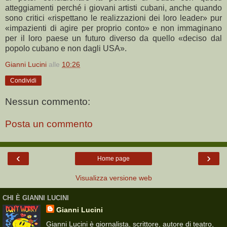
atteggiamenti perché i giovani artisti cubani, anche quando
sono critici «rispettano le realizzazioni dei loro leader» pur
«impazienti di agire per proprio conto» e non immaginano
per il loro paese un futuro diverso da quello «deciso dal
popolo cubano e non dagli USA».
Gianni Lucini
alle
10:26
Condividi
Nessun commento:
Posta un commento
‹
›
Home page
Visualizza versione web
CHI È GIANNI LUCINI
Gianni Lucini
Gianni Lucini è giornalista, scrittore, autore di teatro,